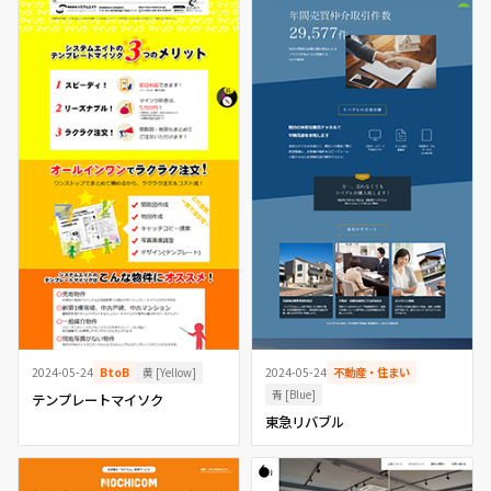
黄 [Yellow]
2024-05-24
BtoB
2024-05-24
不動産・住まい
青 [Blue]
テンプレートマイソク
東急リバブル