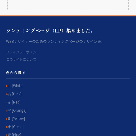
ランディングページ（LP）集めました。
WEBデザイナーのためのランディングページのデザイン集。
プライバシーポリシー
このサイトについて
色から探す
白 [White]
桃 [Pink]
赤 [Red]
橙 [Orange]
黄 [Yellow]
緑 [Green]
青 [Blue]