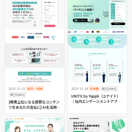
緑 [Green]
2025-12-15
SEO・SEM
2025-12-14
その他
緑 [Green]
UNITE by Yappli（ユナイト）
｜社内エンゲージメントアプリ
[検索上位になる良質なコンテン
でイキイキとした組織へ
ツをあなたの会社に] AIを活用し
たSEO記事制作代行｜スマート
SEO｜東京都