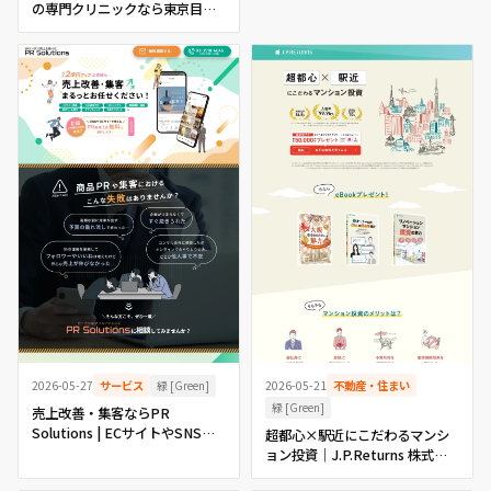
の専門クリニックなら東京目の
下クマ・たるみ治療センター
（北村クリニック付属）
緑 [Green]
2026-05-21
不動産・住まい
2026-05-27
サービス
緑 [Green]
売上改善・集客ならPR
Solutions | ECサイトやSNS運
超都心×駅近にこだわるマンシ
用もお任せ
ョン投資｜J.P.Returns 株式会
社