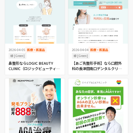
2026-04-05
医療・医薬品
2026-04-04
医療・医薬品
緑 [Green]
緑 [Green]
鼻整形ならLOGIC BEAUTY
【あご先整形手術】なら口腔外
CLINIC（ロジックビューティー
科の長津田南口デンタルクリニ
クリニック） 大阪 本町・心斎橋
ック
の美容外科