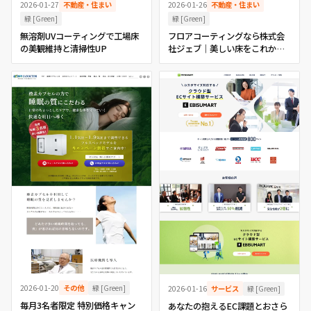
2026-01-27
不動産・住まい
2026-01-26
不動産・住まい
緑 [Green]
緑 [Green]
無溶剤UVコーティングで工場床
フロアコーティングなら株式会
の美観維持と清掃性UP
社ジェブ｜美しい床をこれから
もずっと
緑 [Green]
2026-01-20
その他
緑 [Green]
2026-01-16
サービス
毎月3名者限定 特別価格キャン
あなたの抱えるEC課題とおさら