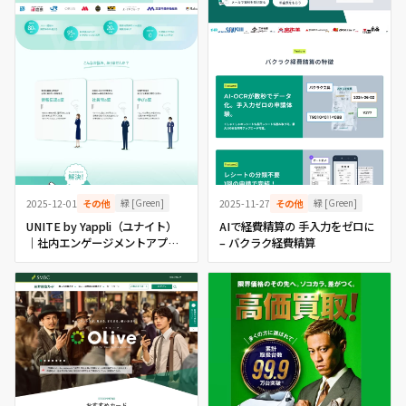
緑 [Green]
緑 [Green]
2025-12-01
その他
2025-11-27
その他
UNITE by Yappli（ユナイト）
AIで経費精算の 手入力をゼロに
｜社内エンゲージメントアプリ
– バクラク経費精算
でイキイキとした組織へ