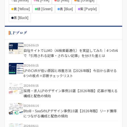
白 [White]
桃 [Pink]
赤 [Red]
橙 [Orange]
黄 [Yellow]
緑 [Green]
青 [Blue]
紫 [Purple]
黒 [Black]
LPブログ
2026-06-19
自社サイトでLLMO（AI検索最適化）を実証してみた｜4つのAI
で「引用される記事・されない記事」を分けた差とは
2026-06-18
LPのCVRが低い原因と改善方法【2026年版】今日から直せる
6つの視点＋診断チェックリスト
2026-06-18
採用・求人LPのデザイン事例10選【2026年版】応募が増える
構成と配色の傾向
2026-06-16
BtoB・SaaSのLPデザイン事例10選【2026年版】リード獲得
につながる構成と配色の傾向
2026-06-11