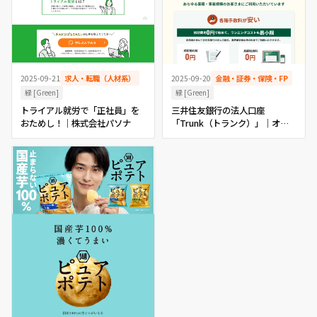
2025-09-21
求人・転職（人材系）
2025-09-20
金融・証券・保険・FP
緑 [Green]
緑 [Green]
トライアル就労で「正社員」を
三井住友銀行の法人口座
おためし！｜株式会社パソナ
「Trunk（トランク）」｜オン
ライン完結 ： 三井住友銀行