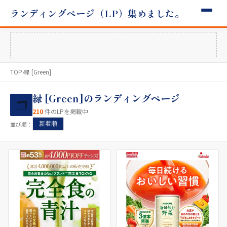
ランディングページ（LP）集めました。
TOP
›
緑 [Green]
緑 [Green]のランディングページ
🗂
210
件のLPを掲載中
並び順：
新着順