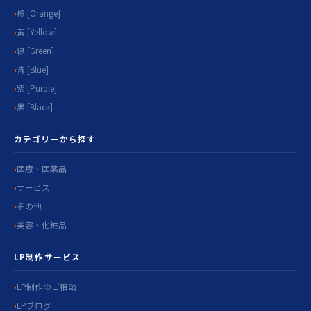
橙 [Orange]
黄 [Yellow]
緑 [Green]
青 [Blue]
紫 [Purple]
黒 [Black]
カテゴリーから探す
医療・医薬品
サービス
その他
美容・化粧品
LP制作サービス
LP制作のご相談
LPブログ