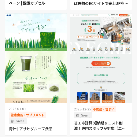
ペーン | 酸素カプセル
ば理想のECサイトで売上UPを実
O2DOCTOR
現 ECサイト構築ツール｜
「EBISUMART(エビスマー
ト)」【ECサイトリニューアル】
2026-01-01
2025-12-25
不動産・住まい
健康食品・サプリメント
緑 [Green]
緑 [Green]
省エネ計算 短納期＆コスト削
減！専門スタッフが対応【エ
青汁 | アサヒグループ食品
ネ・グリーン公式】