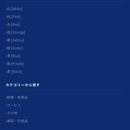
白 [White]
桃 [Pink]
赤 [Red]
橙 [Orange]
黄 [Yellow]
緑 [Green]
青 [Blue]
紫 [Purple]
黒 [Black]
カテゴリーから探す
医療・医薬品
サービス
その他
美容・化粧品