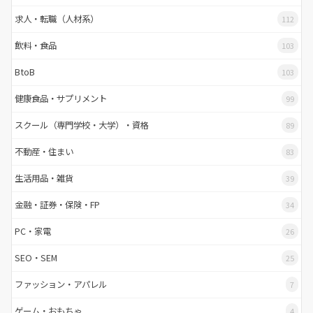
求人・転職（人材系）
112
飲料・食品
103
BtoB
103
健康食品・サプリメント
99
スクール（専門学校・大学）・資格
89
不動産・住まい
83
生活用品・雑貨
39
金融・証券・保険・FP
34
PC・家電
26
SEO・SEM
25
ファッション・アパレル
7
ゲーム・おもちゃ
4