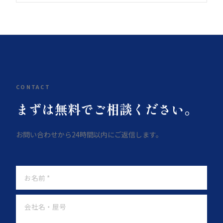
り変動します。急ぎの案件もご相談ください。
保守・運用サポートも別途対応しています。コン
テンツ更新代行・不具合対応・改善提案など、継
続的なお付き合いも歓迎です。
CONTACT
まずは無料でご相談ください。
お問い合わせから24時間以内にご返信します。