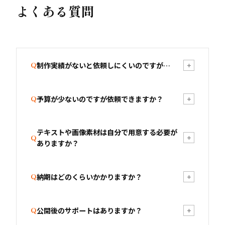
よくある質問
+
Q
制作実績がないと依頼しにくいのですが…
+
Q
予算が少ないのですが依頼できますか？
ランディングページ集めました。というLPキュレ
ーションメディアを運営しており、国内外の優れ
たLPを研究し続けた実績があります。「制作実績
テキストや画像素材は自分で用意する必要が
はい、可能です。AIデザインツールを活用したプ
+
Q
の数」より「成果の出る構造への深い知見」で勝
ありますか？
ランや、ページ数を絞ったミニマムプラン、ディ
負しています。ご不安な方はまず無料相談でお話
レクションのみのご依頼も対応しています。まず
しください。
はご予算と目的をお聞かせください。
+
Q
納期はどのくらいかかりますか？
ご用意いただけるとスムーズですが、テキストの
ライティング支援やフリー素材・ストック素材の
選定も対応可能です。詳細ヒアリング時に確認し
+
Q
公開後のサポートはありますか？
LP制作で約4週間、Webサイト制作で6〜8週間が
ます。
目安です。素材・原稿の準備状況や修正回数によ