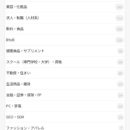
美容・化粧品
145
求人・転職（人材系）
112
飲料・食品
103
BtoB
103
健康食品・サプリメント
99
スクール（専門学校・大学）・資格
89
不動産・住まい
83
生活用品・雑貨
39
金融・証券・保険・FP
34
PC・家電
26
SEO・SEM
25
ファッション・アパレル
7