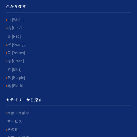
色から探す
白 [White]
桃 [Pink]
赤 [Red]
橙 [Orange]
黄 [Yellow]
緑 [Green]
青 [Blue]
紫 [Purple]
黒 [Black]
カテゴリーから探す
医療・医薬品
サービス
その他