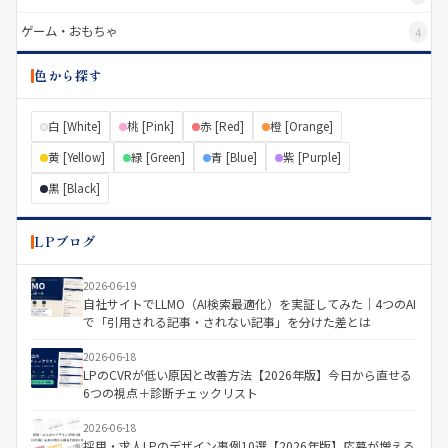
ゲーム・おもちゃ
4
色から探す
白 [White]
桃 [Pink]
赤 [Red]
橙 [Orange]
黄 [Yellow]
緑 [Green]
青 [Blue]
紫 [Purple]
黒 [Black]
LPブログ
2026-06-19
自社サイトでLLMO（AI検索最適化）を実証してみた｜4つのAI
で「引用される記事・されない記事」を分けた差とは
2026-06-18
LPのCVRが低い原因と改善方法【2026年版】今日から直せる
6つの視点＋診断チェックリスト
2026-06-18
採用・求人LPのデザイン事例10選【2026年版】応募が増える