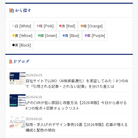
色から探す
白 [White]
桃 [Pink]
赤 [Red]
橙 [Orange]
黄 [Yellow]
緑 [Green]
青 [Blue]
紫 [Purple]
黒 [Black]
LPブログ
2026-06-19
自社サイトでLLMO（AI検索最適化）を実証してみた｜4つのAI
で「引用される記事・されない記事」を分けた差とは
2026-06-18
LPのCVRが低い原因と改善方法【2026年版】今日から直せる
6つの視点＋診断チェックリスト
2026-06-18
採用・求人LPのデザイン事例10選【2026年版】応募が増える
構成と配色の傾向