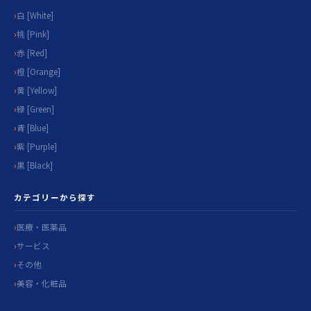
白 [White]
桃 [Pink]
赤 [Red]
橙 [Orange]
黄 [Yellow]
緑 [Green]
青 [Blue]
紫 [Purple]
黒 [Black]
カテゴリーから探す
医療・医薬品
サービス
その他
美容・化粧品