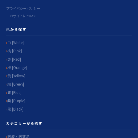
プライバシーポリシー
このサイトについて
色から探す
白 [White]
桃 [Pink]
赤 [Red]
橙 [Orange]
黄 [Yellow]
緑 [Green]
青 [Blue]
紫 [Purple]
黒 [Black]
カテゴリーから探す
医療・医薬品