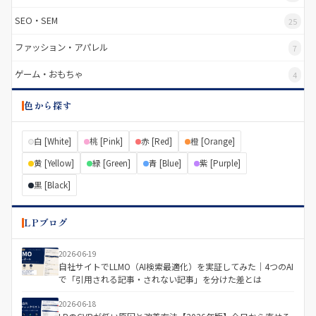
SEO・SEM
25
ファッション・アパレル
7
ゲーム・おもちゃ
4
色から探す
白 [White]
桃 [Pink]
赤 [Red]
橙 [Orange]
黄 [Yellow]
緑 [Green]
青 [Blue]
紫 [Purple]
黒 [Black]
LPブログ
2026-06-19
自社サイトでLLMO（AI検索最適化）を実証してみた｜4つのAI
で「引用される記事・されない記事」を分けた差とは
2026-06-18