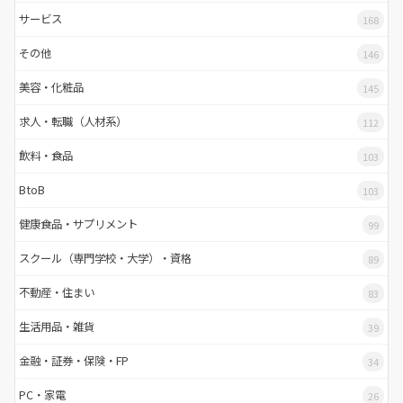
サービス
168
その他
146
美容・化粧品
145
求人・転職（人材系）
112
飲料・食品
103
BtoB
103
健康食品・サプリメント
99
スクール（専門学校・大学）・資格
89
不動産・住まい
83
生活用品・雑貨
39
金融・証券・保険・FP
34
PC・家電
26