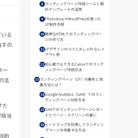
ランディングページ作成ツールと無
料テンプレートの活用
PhotoshopやWordPressを使った
LP制作手順
ている
簡単なHTMLでのランディングペー
ジの作り方
指すの
LPデザインのコツとおしゃれなレイ
アウト例
初心者でもできるCanvaでのランデ
ホー
ィングページ作成方法
の活
ランディングページ（LP）の解析と改
善方法とは？
Google Analytics（GA4）でのラン
ディングページ分析方法
すた
GA4でのランディングページレポー
が該当
トとページ・スクリーンの違い
ヒートマップを利用してランディン
グページを改善する方法
目的