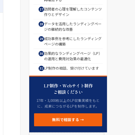
訪問者の心理を理解したコンテンツ
作りとデザイン
データを活用したランディングペー
ジの継続的な改善
成功事例を参考にしたランディング
ページの構築
効果的なランディングページ（LP）
の運用と費用対効果の最適化
LP制作の相談、受け付けています
LP制作・Webサイト制作
ご相談ください
17年・3,000枚以上のLP収集実績をもと
に、成果につながるLPを制作します。
無料で相談する →