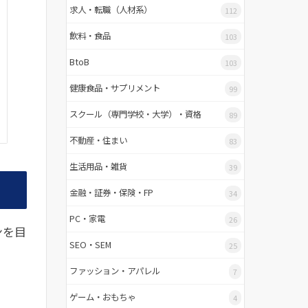
求人・転職（人材系）
112
飲料・食品
103
BtoB
103
健康食品・サプリメント
99
スクール（専門学校・大学）・資格
89
不動産・住まい
83
生活用品・雑貨
39
金融・証券・保険・FP
34
PC・家電
26
ンを目
SEO・SEM
25
ファッション・アパレル
7
ゲーム・おもちゃ
4