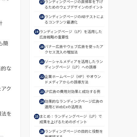
ランディングページの直帰率を下げ
るためのウェブデザインのポイント
ランディングページのABテストによ
計
るコンテンツ最適化
ランディングページ（LP）を活用した
広告戦略の重要性
も簡
バナー広告やウェブ広告を使ったア
クセス流入の増加法
ソーシャルメディアを活用したラン
果的な
ディングページ（LP）への誘導
企業ホームページ（HP）やオウン
ドメディアからの誘導方法
たアク
LP広告の費用対効果と成功する例
効果的なランディングページ広告の
運用とWebExの活用法
用法を
まとめ：ランディングページ（LP）で
成果を上げるためのポイント
ランディングページの目的と役割を
再確認する