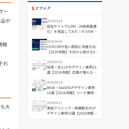
LPブログ
サー
商品や
2026-06-19
自社サイトでLLMO（AI検索最適
化）を実証してみた｜4つのAIで
「引用される記事・されない記
事」を分けた差とは
2026-06-18
情報
LPのCVRが低い原因と改善方法
【2026年版】今日から直せる6
つの視点＋診断チェックリスト
それ
2026-06-18
採用・求人LPのデザイン事例10
選【2026年版】応募が増える構
成と配色の傾向
2026-06-16
BtoB・SaaSのLPデザイン事例
10選【2026年版】リード獲得に
つながる構成と配色の傾向
2026-06-11
最も大
美容クリニック・医療脱毛のLP
デザイン事例10選【2026年版】
成果につながる配色と構成の傾
向