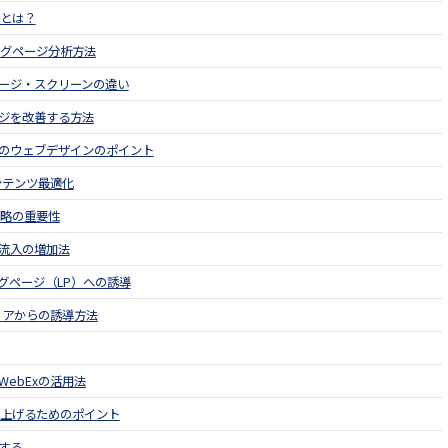
法とは？
ディングページ分析方法
ページ・スクリーンの違い
ジを改善する方法
のウェブデザインのポイント
ンテンツ最適化
戦略の重要性
流入の増加法
グページ（LP）への誘導
ィアからの誘導方法
ebExの活用法
を上げるためのポイント
する