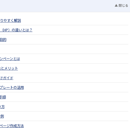
▲ 閉じる
かりやすく解説
（HP）の違いとは？
目的
ンペーンとは
味とメリット
けガイド
プレートの活用
作手順
り方
ト例
グページ作成方法