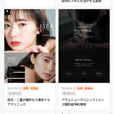
自分のスキルを活かせる英語力
を| DMM英会話
2026-04-16
医療・医薬品
2026-04-15
医療・医薬品
白 [White]
黒 [Black]
目元・二重の整形なら東京イセ
アヴェニュークリニック | メン
アクリニック
ズ眼形成予約専用