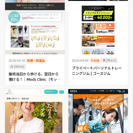
黒 [Black]
2026-04-10
医療・医薬品
2026-04-09
その他
白 [White]
プライベートパーソナルトレー
ニングジム | ゴーズジム
施術当日から歩ける、翌日から
働ける！｜Mods Clinic（モッズ
クリニック）のベイザー脂肪吸
引