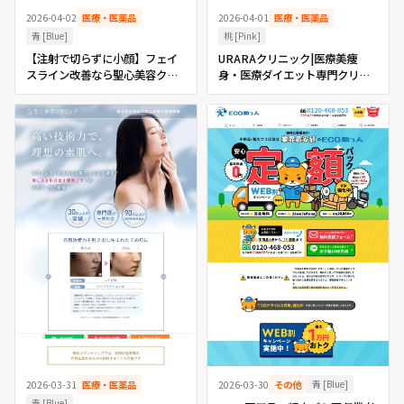
2026-04-02
医療・医薬品
2026-04-01
医療・医薬品
青 [Blue]
桃 [Pink]
【注射で切らずに小顔】フェイ
URARAクリニック|医療美痩
スライン改善なら聖心美容クリ
身・医療ダイエット専門クリニ
ニック
ック
青 [Blue]
2026-03-31
医療・医薬品
2026-03-30
その他
青 [Blue]