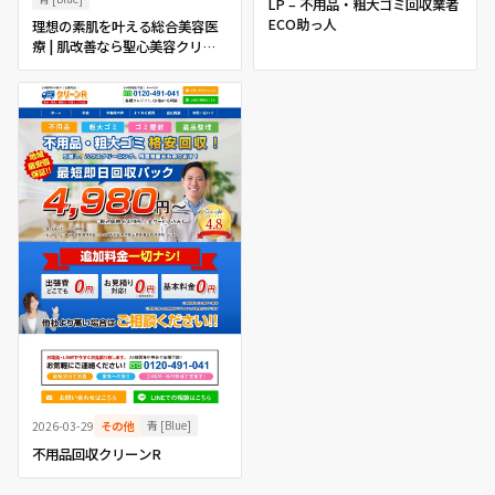
LP – 不用品・粗大ゴミ回収業者
ECO助っ人
理想の素肌を叶える総合美容医
療 | 肌改善なら聖心美容クリニ
ック
青 [Blue]
2026-03-29
その他
不用品回収クリーンR