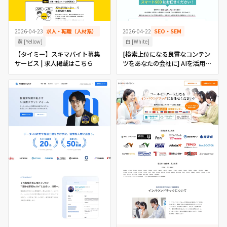
2026-04-23
求人・転職（人材系）
2026-04-22
SEO・SEM
黄 [Yellow]
白 [White]
【タイミー】スキマバイト募集
[検索上位になる良質なコンテン
サービス | 求人掲載はこちら
ツをあなたの会社に] AIを活用し
たSEO記事制作代行｜スマート
SEO｜東京都