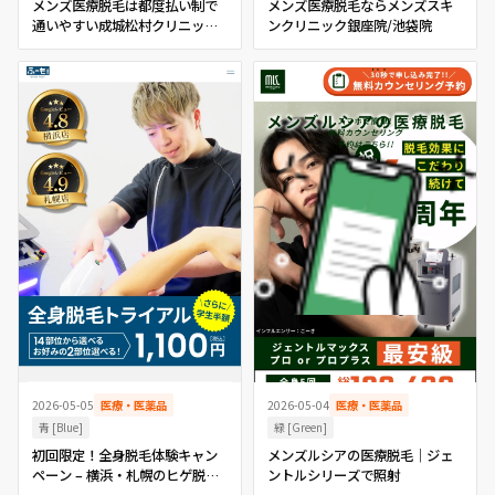
メンズ医療脱毛は都度払い制で
メンズ医療脱毛ならメンズスキ
通いやすい成城松村クリニック
ンクリニック銀座院/池袋院
池袋院
2026-05-04
医療・医薬品
2026-05-05
医療・医薬品
緑 [Green]
青 [Blue]
メンズルシアの医療脱毛｜ジェ
初回限定！全身脱毛体験キャン
ントルシリーズで照射
ペーン – 横浜・札幌のヒゲ脱
毛・メンズ脱毛専門店ふーも