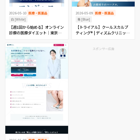
2026-05-09
医療・医薬品
2026-05-10
医療・医薬品
青 [Blue]
白 [White]
【トライアル】クールスカルプ
【週1回から始める】オンライン
ティング® | ディズムクリニック
診療の医療ダイエット｜東京
東京-メンズ美容皮膚科･美容外
LIFEオンラインクリニック
科･再生医療
スポンサー広告