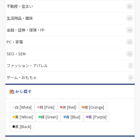
不動産・住まい
83
生活用品・雑貨
39
金融・証券・保険・FP
34
PC・家電
26
SEO・SEM
25
ファッション・アパレル
7
ゲーム・おもちゃ
4
色から探す
白 [White]
桃 [Pink]
赤 [Red]
橙 [Orange]
黄 [Yellow]
緑 [Green]
青 [Blue]
紫 [Purple]
黒 [Black]