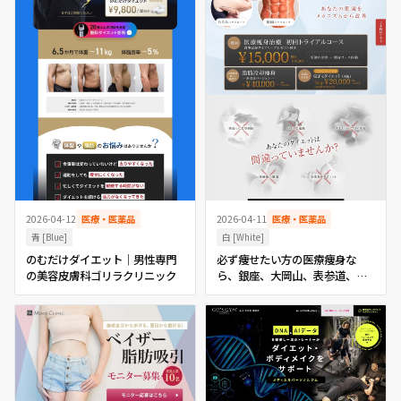
2026-04-11
医療・医薬品
2026-04-12
医療・医薬品
白 [White]
青 [Blue]
必ず痩せたい方の医療痩身な
のむだけダイエット｜男性専門
ら、銀座、大岡山、表参道、都
の美容皮膚科ゴリラクリニック
立大学、新宿、池袋、六本木、
横浜、東京