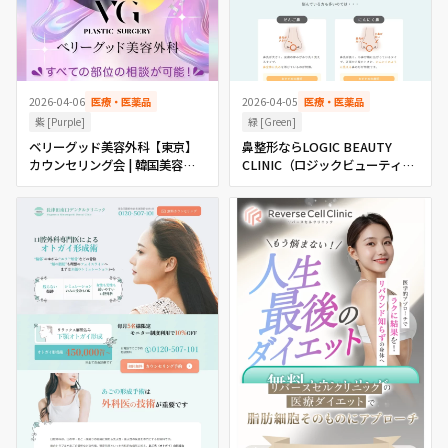
2026-04-05
医療・医薬品
2026-04-06
医療・医薬品
緑 [Green]
紫 [Purple]
鼻整形ならLOGIC BEAUTY
ベリーグッド美容外科【東京】
CLINIC（ロジックビューティー
カウンセリング会 | 韓国美容整
クリニック） 大阪 本町・心斎橋
形navi
の美容外科