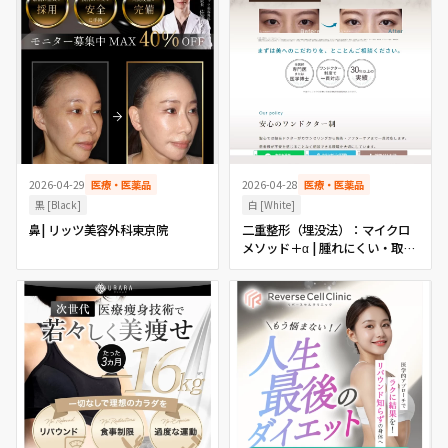
2026-04-29
医療・医薬品
2026-04-28
医療・医薬品
黒 [Black]
白 [White]
鼻| リッツ美容外科東京院
二重整形（埋没法）：マイクロ
メソッド＋α | 腫れにくい・取れ
にくい・バレにくい・ダウンタ
イムが短い埋没法 | 美容整形、
美容外科、美容皮膚科なら聖心
美容クリニック