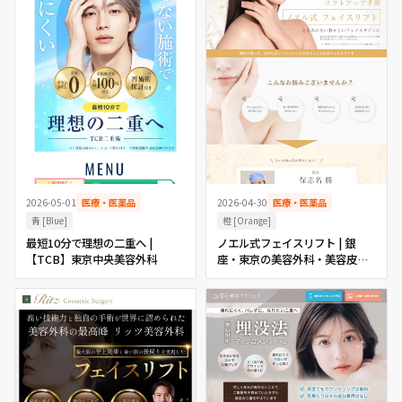
2026-05-01
医療・医薬品
2026-04-30
医療・医薬品
青 [Blue]
橙 [Orange]
最短10分で理想の二重へ |
ノエル式フェイスリフト | 銀
【TCB】東京中央美容外科
座・東京の美容外科・美容皮膚
科ならノエル銀座クリニック