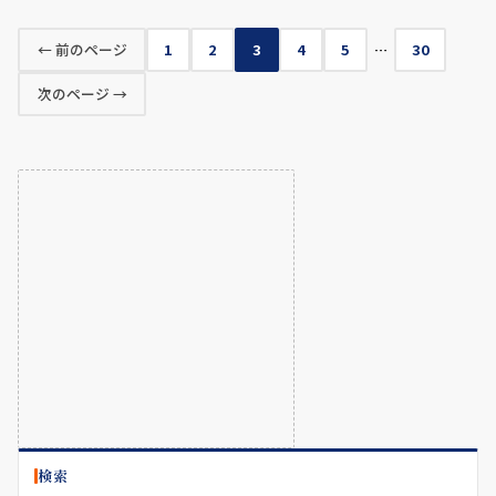
← 前のページ
1
2
3
4
5
…
30
次のページ →
検索