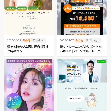
白 [White]
橙 [Orange]
2026-04-08
その他
2026-04-07
その他
精神と時のジム恵比寿店 | 精神
続くトレーニングのサポートな
と時のジム
らDEED | パーソナルトレーニン
グジムのDEED