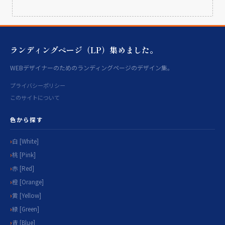
ランディングページ（LP）集めました。
WEBデザイナーのためのランディングページのデザイン集。
プライバシーポリシー
このサイトについて
色から探す
白 [White]
桃 [Pink]
赤 [Red]
橙 [Orange]
黄 [Yellow]
緑 [Green]
青 [Blue]