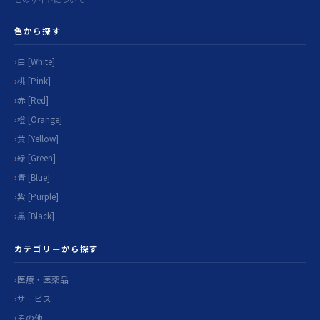
色から探す
白 [White]
桃 [Pink]
赤 [Red]
橙 [Orange]
黄 [Yellow]
緑 [Green]
青 [Blue]
紫 [Purple]
黒 [Black]
カテゴリーから探す
医療・医薬品
サービス
その他