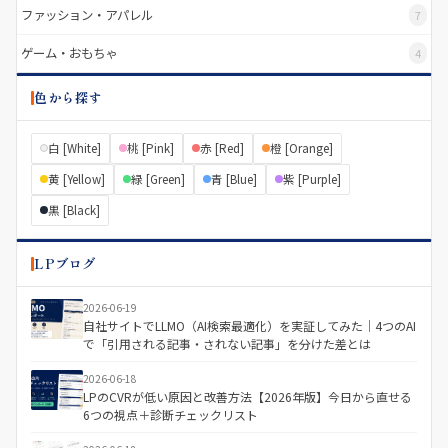
ファッション・アパレル
7
ゲーム・おもちゃ
4
色から探す
白 [White]
桃 [Pink]
赤 [Red]
橙 [Orange]
黄 [Yellow]
緑 [Green]
青 [Blue]
紫 [Purple]
黒 [Black]
LPブログ
2026-06-19
自社サイトでLLMO（AI検索最適化）を実証してみた｜4つのAI
で「引用される記事・されない記事」を分けた差とは
2026-06-18
LPのCVRが低い原因と改善方法【2026年版】今日から直せる
6つの視点＋診断チェックリスト