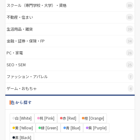
スクール（専門学校・大学）・資格
89
不動産・住まい
83
生活用品・雑貨
39
金融・証券・保険・FP
34
PC・家電
26
SEO・SEM
25
ファッション・アパレル
7
ゲーム・おもちゃ
4
色から探す
白 [White]
桃 [Pink]
赤 [Red]
橙 [Orange]
黄 [Yellow]
緑 [Green]
青 [Blue]
紫 [Purple]
黒 [Black]