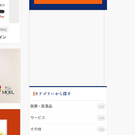
[Red]
イン
カテゴリーから探す
医療・医薬品
196
サービス
168
その他
146