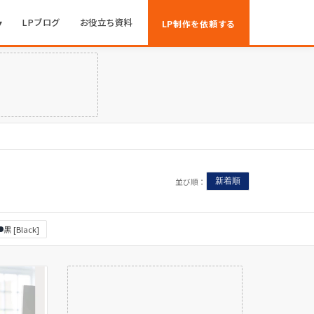
▾
LPブログ
お役立ち資料
LP制作を依頼する
並び順：
新着順
黒 [Black]