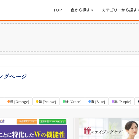
TOP
色から探す ▾
カテゴリーから探す 
ングページ
]
橙 [Orange]
黄 [Yellow]
緑 [Green]
青 [Blue]
紫 [Purple]