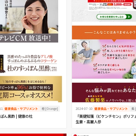
橙 [Orange]
紫 [
11
健康食品・サプリメント
2024-07-10
健康食品・サプリメント
ぽん黒酢 | 健康の杜
『美健知箋（ビケンチセン』ポリフ
生姜・高麗人参