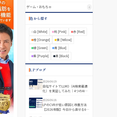
ゲーム・おもちゃ
4
色から探す
白 [White]
桃 [Pink]
赤 [Red]
橙 [Orange]
黄 [Yellow]
緑 [Green]
青 [Blue]
紫 [Purple]
黒 [Black]
LPブログ
2026-06-19
自社サイトでLLMO（AI検索最適
化）を実証してみた｜4つのAIで
「引用される記事・されない記
事」を分けた差とは
2026-06-18
LPのCVRが低い原因と改善方法
【2026年版】今日から直せる6
つの視点＋診断チェックリスト