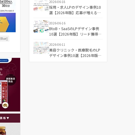
2026-06-18
採用・求人LPのデザイン事例10
選【2026年版】応募が増える構
成と配色の傾向
2026-06-16
BtoB・SaaSのLPデザイン事例
10選【2026年版】リード獲得に
Blue]
つながる構成と配色の傾向
2026-06-11
美容クリニック・医療脱毛のLP
デザイン事例10選【2026年版】
成果につながる配色と構成の傾
向