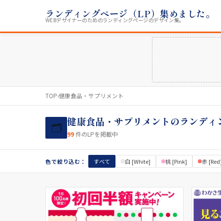
ランディングページ（LP）集めました。
WEBデザイナーのためのランディングページのデザイン集。
TOP
›
健康食品・サプリメント
健康食品・サプリメントのランディ
🗂
99
件のLPを掲載中
色で絞り込む：
すべて
白 [White]
桃 [Pink]
赤 [Red