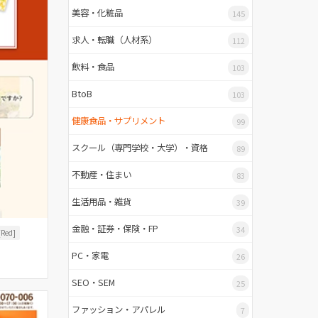
美容・化粧品
145
求人・転職（人材系）
112
飲料・食品
103
BtoB
103
健康食品・サプリメント
99
スクール（専門学校・大学）・資格
89
不動産・住まい
83
生活用品・雑貨
39
金融・証券・保険・FP
34
[Red]
PC・家電
26
SEO・SEM
25
ファッション・アパレル
7