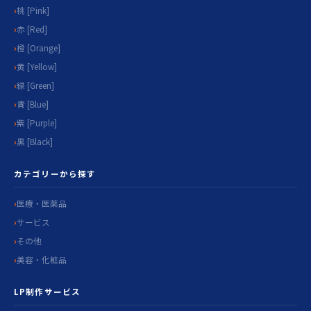
桃 [Pink]
赤 [Red]
橙 [Orange]
黄 [Yellow]
緑 [Green]
青 [Blue]
紫 [Purple]
黒 [Black]
カテゴリーから探す
医療・医薬品
サービス
その他
美容・化粧品
LP制作サービス