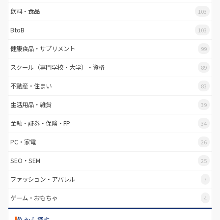
飲料・食品
103
BtoB
103
健康食品・サプリメント
99
スクール（専門学校・大学）・資格
89
不動産・住まい
83
生活用品・雑貨
39
金融・証券・保険・FP
34
PC・家電
26
SEO・SEM
25
ファッション・アパレル
7
ゲーム・おもちゃ
4
色から探す