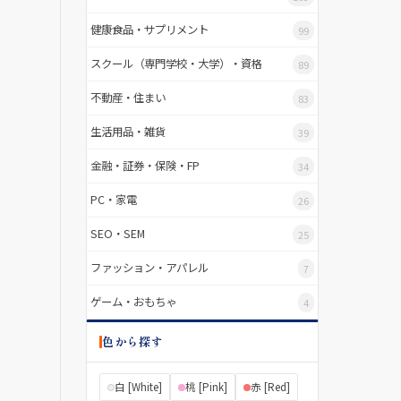
健康食品・サプリメント
99
スクール（専門学校・大学）・資格
89
不動産・住まい
83
生活用品・雑貨
39
金融・証券・保険・FP
34
PC・家電
26
SEO・SEM
25
ファッション・アパレル
7
ゲーム・おもちゃ
4
色から探す
白 [White]
桃 [Pink]
赤 [Red]