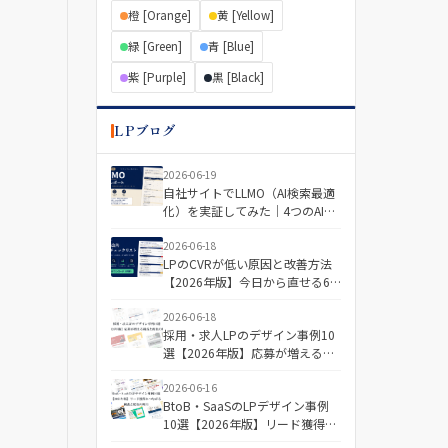
橙 [Orange]
黄 [Yellow]
緑 [Green]
青 [Blue]
紫 [Purple]
黒 [Black]
LPブログ
2026-06-19
自社サイトでLLMO（AI検索最適
化）を実証してみた｜4つのAIで
「引用される記事・されない記
事」を分けた差とは
2026-06-18
LPのCVRが低い原因と改善方法
【2026年版】今日から直せる6
つの視点＋診断チェックリスト
2026-06-18
採用・求人LPのデザイン事例10
選【2026年版】応募が増える構
成と配色の傾向
2026-06-16
BtoB・SaaSのLPデザイン事例
10選【2026年版】リード獲得に
つながる構成と配色の傾向