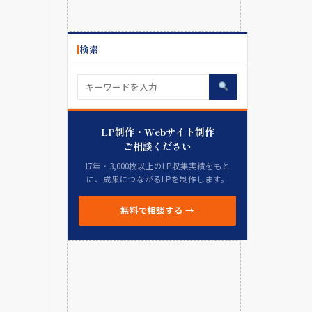
検索
LP制作・Webサイト制作
ご相談ください
17年・3,000枚以上のLP収集実績をもと
に、成果につながるLPを制作します。
無料で相談する →