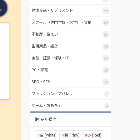
健康食品・サプリメント
99
スクール（専門学校・大学）・資格
89
不動産・住まい
83
生活用品・雑貨
39
金融・証券・保険・FP
34
PC・家電
26
SEO・SEM
25
ファッション・アパレル
7
ゲーム・おもちゃ
4
色から探す
白 [White]
桃 [Pink]
赤 [Red]