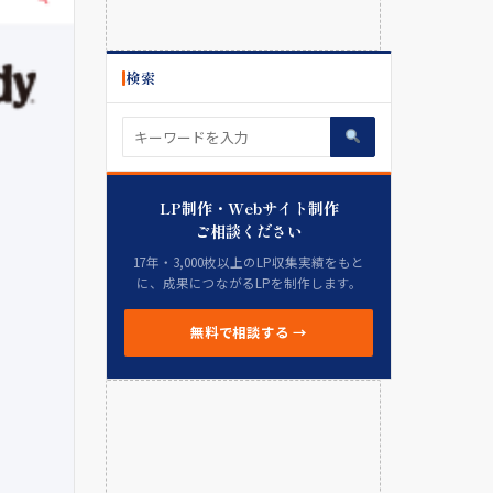
検索
LP制作・Webサイト制作
ご相談ください
17年・3,000枚以上のLP収集実績をもと
に、成果につながるLPを制作します。
無料で相談する →