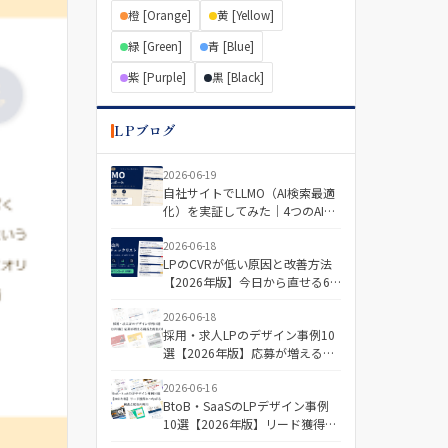
橙 [Orange]
黄 [Yellow]
緑 [Green]
青 [Blue]
紫 [Purple]
黒 [Black]
LPブログ
2026-06-19
自社サイトでLLMO（AI検索最適
化）を実証してみた｜4つのAIで
「引用される記事・されない記
事」を分けた差とは
2026-06-18
LPのCVRが低い原因と改善方法
【2026年版】今日から直せる6
つの視点＋診断チェックリスト
2026-06-18
採用・求人LPのデザイン事例10
選【2026年版】応募が増える構
成と配色の傾向
2026-06-16
BtoB・SaaSのLPデザイン事例
10選【2026年版】リード獲得に
つながる構成と配色の傾向