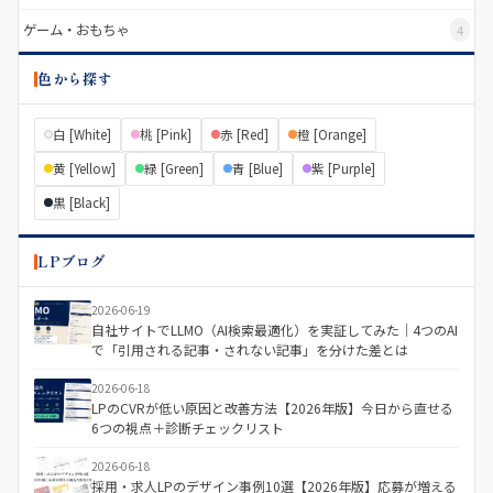
ゲーム・おもちゃ
4
色から探す
白 [White]
桃 [Pink]
赤 [Red]
橙 [Orange]
黄 [Yellow]
緑 [Green]
青 [Blue]
紫 [Purple]
黒 [Black]
LPブログ
2026-06-19
自社サイトでLLMO（AI検索最適化）を実証してみた｜4つのAI
で「引用される記事・されない記事」を分けた差とは
2026-06-18
LPのCVRが低い原因と改善方法【2026年版】今日から直せる
6つの視点＋診断チェックリスト
2026-06-18
採用・求人LPのデザイン事例10選【2026年版】応募が増える