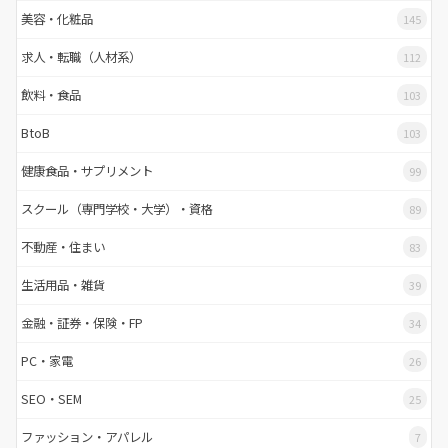
美容・化粧品
145
求人・転職（人材系）
112
飲料・食品
103
BtoB
103
健康食品・サプリメント
99
スクール（専門学校・大学）・資格
89
不動産・住まい
83
生活用品・雑貨
39
金融・証券・保険・FP
34
PC・家電
26
SEO・SEM
25
ファッション・アパレル
7