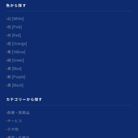
色から探す
白 [White]
桃 [Pink]
赤 [Red]
橙 [Orange]
黄 [Yellow]
緑 [Green]
青 [Blue]
紫 [Purple]
黒 [Black]
カテゴリーから探す
医療・医薬品
サービス
その他
美容・化粧品