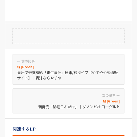
← 前の記事
緑 [Green]
青汁で栄養補給「養生青汁」粉末/粒タイプ【やずや公式通販
サイト】｜青汁ならやずや
次の記事 →
緑 [Green]
新発売「腸活これだけ」｜ダノンビオ ヨーグルト
関連するLP