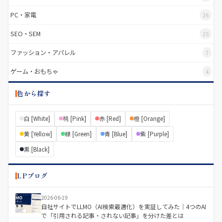
PC・家電
26
SEO・SEM
25
ファッション・アパレル
7
ゲーム・おもちゃ
4
色から探す
白 [White]
桃 [Pink]
赤 [Red]
橙 [Orange]
黄 [Yellow]
緑 [Green]
青 [Blue]
紫 [Purple]
黒 [Black]
LPブログ
2026-06-19
自社サイトでLLMO（AI検索最適化）を実証してみた｜4つのAI
で「引用される記事・されない記事」を分けた差とは