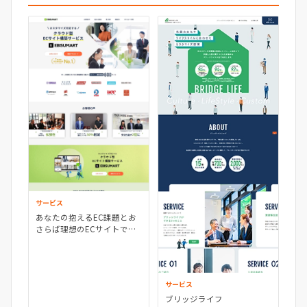
サービス
あなたの抱えるEC課題とお
さらば理想のECサイトで売
上UPを実現 ECサイト構築ツ
ール｜「EBISUMART(エビス
マート)」【ECサイトリニュ
ーアル】
サービス
ブリッジライフ