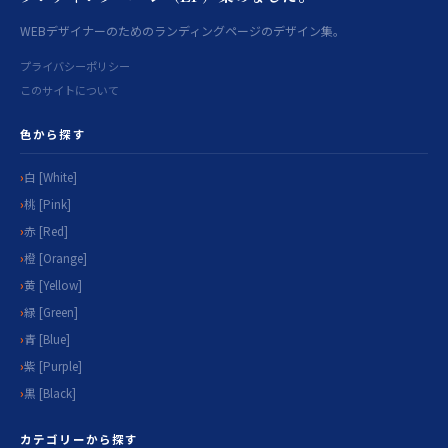
WEBデザイナーのためのランディングページのデザイン集。
プライバシーポリシー
このサイトについて
色から探す
白 [White]
桃 [Pink]
赤 [Red]
橙 [Orange]
黄 [Yellow]
緑 [Green]
青 [Blue]
紫 [Purple]
黒 [Black]
カテゴリーから探す