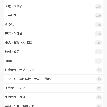
医療・医薬品
196
サービス
168
その他
146
美容・化粧品
145
求人・転職（人材系）
112
飲料・食品
103
BtoB
103
健康食品・サプリメント
99
スクール（専門学校・大学）・資格
89
不動産・住まい
83
生活用品・雑貨
39
金融・証券・保険・FP
34