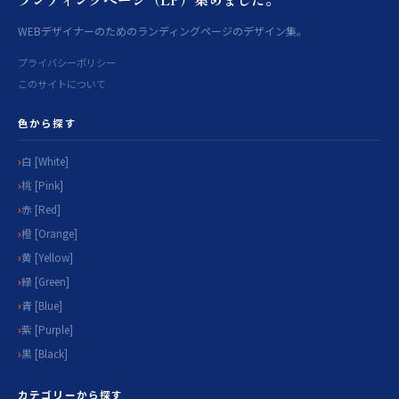
WEBデザイナーのためのランディングページのデザイン集。
プライバシーポリシー
このサイトについて
色から探す
白 [White]
桃 [Pink]
赤 [Red]
橙 [Orange]
黄 [Yellow]
緑 [Green]
青 [Blue]
紫 [Purple]
黒 [Black]
カテゴリーから探す