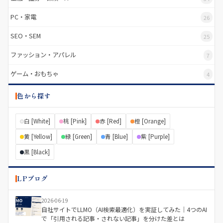
PC・家電
26
SEO・SEM
25
ファッション・アパレル
7
ゲーム・おもちゃ
4
色から探す
白 [White]
桃 [Pink]
赤 [Red]
橙 [Orange]
黄 [Yellow]
緑 [Green]
青 [Blue]
紫 [Purple]
黒 [Black]
LPブログ
2026-06-19
自社サイトでLLMO（AI検索最適化）を実証してみた｜4つのAI
で「引用される記事・されない記事」を分けた差とは