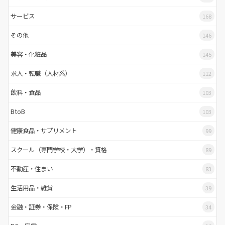
サービス
168
その他
146
美容・化粧品
145
求人・転職（人材系）
112
飲料・食品
103
BtoB
103
健康食品・サプリメント
99
スクール（専門学校・大学）・資格
89
不動産・住まい
83
生活用品・雑貨
39
金融・証券・保険・FP
34