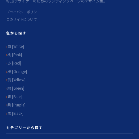
WEBデザイナーのためのランディングページのデザイン集。
プライバシーポリシー
このサイトについて
色から探す
白 [White]
桃 [Pink]
赤 [Red]
橙 [Orange]
黄 [Yellow]
緑 [Green]
青 [Blue]
紫 [Purple]
黒 [Black]
カテゴリーから探す