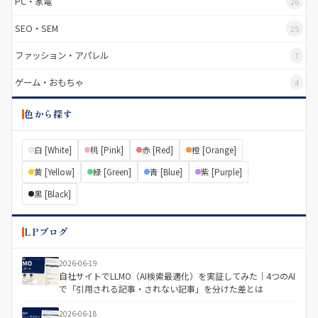
PC・家電
26
SEO・SEM
25
ファッション・アパレル
7
ゲーム・おもちゃ
4
色から探す
白 [White]
桃 [Pink]
赤 [Red]
橙 [Orange]
黄 [Yellow]
緑 [Green]
青 [Blue]
紫 [Purple]
黒 [Black]
LPブログ
2026-06-19
自社サイトでLLMO（AI検索最適化）を実証してみた｜4つのAI
で「引用される記事・されない記事」を分けた差とは
2026-06-18