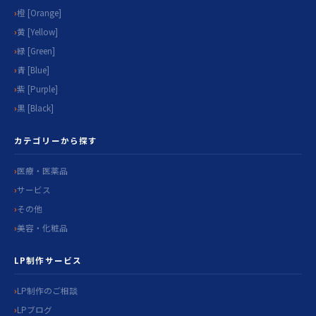
橙 [Orange]
黄 [Yellow]
緑 [Green]
青 [Blue]
紫 [Purple]
黒 [Black]
カテゴリーから探す
医療・医薬品
サービス
その他
美容・化粧品
LP制作サービス
LP制作のご相談
LPブログ