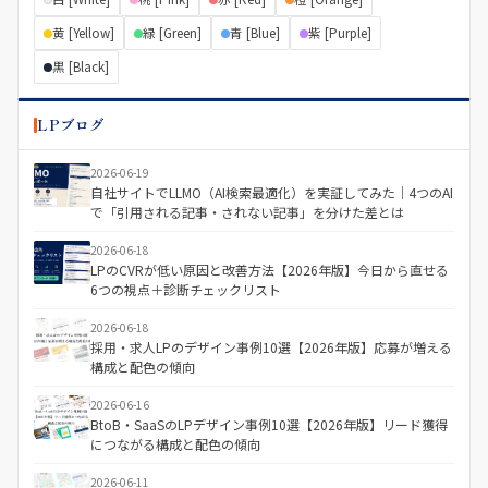
黄 [Yellow]
緑 [Green]
青 [Blue]
紫 [Purple]
黒 [Black]
LPブログ
2026-06-19
自社サイトでLLMO（AI検索最適化）を実証してみた｜4つのAI
で「引用される記事・されない記事」を分けた差とは
2026-06-18
LPのCVRが低い原因と改善方法【2026年版】今日から直せる
6つの視点＋診断チェックリスト
2026-06-18
採用・求人LPのデザイン事例10選【2026年版】応募が増える
構成と配色の傾向
2026-06-16
BtoB・SaaSのLPデザイン事例10選【2026年版】リード獲得
につながる構成と配色の傾向
2026-06-11