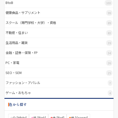
BtoB
103
健康食品・サプリメント
99
スクール（専門学校・大学）・資格
89
不動産・住まい
83
生活用品・雑貨
39
金融・証券・保険・FP
34
PC・家電
26
SEO・SEM
25
ファッション・アパレル
7
ゲーム・おもちゃ
4
色から探す
白 [White]
桃 [Pink]
赤 [Red]
橙 [Orange]