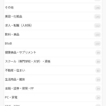
その他
146
美容・化粧品
145
求人・転職（人材系）
112
飲料・食品
103
BtoB
103
健康食品・サプリメント
99
スクール（専門学校・大学）・資格
89
不動産・住まい
83
生活用品・雑貨
39
金融・証券・保険・FP
34
PC・家電
26