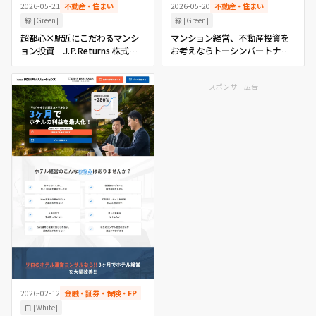
2026-05-21
不動産・住まい
2026-05-20
不動産・住まい
緑 [Green]
緑 [Green]
超都心×駅近にこだわるマンシ
マンション経営、不動産投資を
ョン投資｜J.P.Returns 株式会
お考えならトーシンパートナー
社
ズ
スポンサー広告
2026-02-12
金融・証券・保険・FP
白 [White]