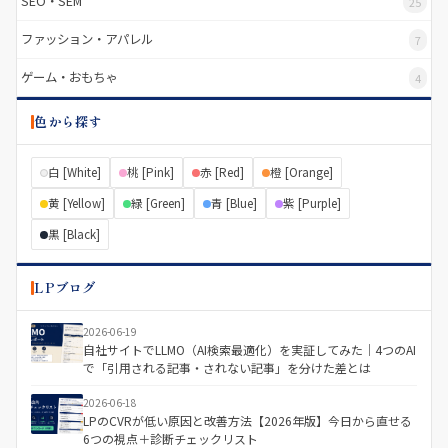
SEO・SEM
25
ファッション・アパレル
7
ゲーム・おもちゃ
4
色から探す
白 [White]
桃 [Pink]
赤 [Red]
橙 [Orange]
黄 [Yellow]
緑 [Green]
青 [Blue]
紫 [Purple]
黒 [Black]
LPブログ
2026-06-19
自社サイトでLLMO（AI検索最適化）を実証してみた｜4つのAI
で「引用される記事・されない記事」を分けた差とは
2026-06-18
LPのCVRが低い原因と改善方法【2026年版】今日から直せる
6つの視点＋診断チェックリスト