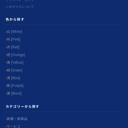
このサイトについて
色から探す
白 [White]
桃 [Pink]
赤 [Red]
橙 [Orange]
黄 [Yellow]
緑 [Green]
青 [Blue]
紫 [Purple]
黒 [Black]
カテゴリーから探す
医療・医薬品
サービス