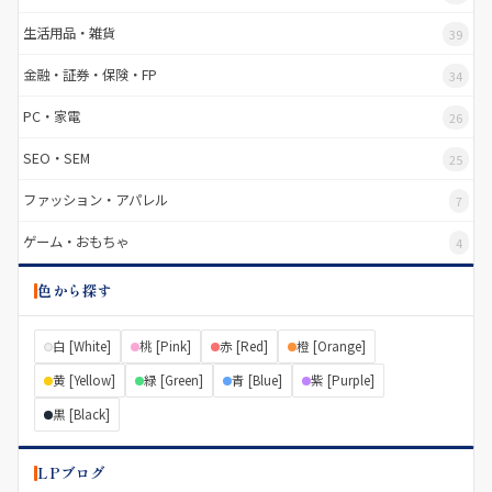
生活用品・雑貨
39
金融・証券・保険・FP
34
PC・家電
26
SEO・SEM
25
ファッション・アパレル
7
ゲーム・おもちゃ
4
色から探す
白 [White]
桃 [Pink]
赤 [Red]
橙 [Orange]
黄 [Yellow]
緑 [Green]
青 [Blue]
紫 [Purple]
黒 [Black]
LPブログ