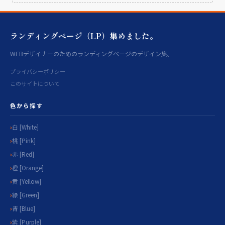
ランディングページ（LP）集めました。
WEBデザイナーのためのランディングページのデザイン集。
プライバシーポリシー
このサイトについて
色から探す
白 [White]
桃 [Pink]
赤 [Red]
橙 [Orange]
黄 [Yellow]
緑 [Green]
青 [Blue]
紫 [Purple]