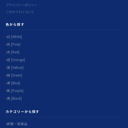
プライバシーポリシー
このサイトについて
色から探す
白 [White]
桃 [Pink]
赤 [Red]
橙 [Orange]
黄 [Yellow]
緑 [Green]
青 [Blue]
紫 [Purple]
黒 [Black]
カテゴリーから探す
医療・医薬品