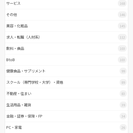
サービス
168
その他
146
美容・化粧品
145
求人・転職（人材系）
112
飲料・食品
103
BtoB
103
健康食品・サプリメント
99
スクール（専門学校・大学）・資格
89
不動産・住まい
83
生活用品・雑貨
39
金融・証券・保険・FP
34
PC・家電
26