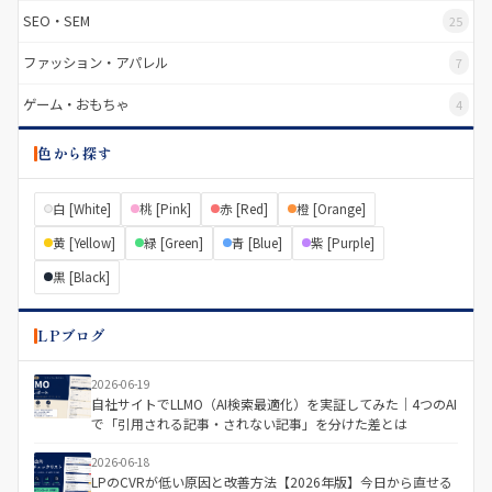
SEO・SEM
25
ファッション・アパレル
7
ゲーム・おもちゃ
4
色から探す
白 [White]
桃 [Pink]
赤 [Red]
橙 [Orange]
黄 [Yellow]
緑 [Green]
青 [Blue]
紫 [Purple]
黒 [Black]
LPブログ
2026-06-19
自社サイトでLLMO（AI検索最適化）を実証してみた｜4つのAI
で「引用される記事・されない記事」を分けた差とは
2026-06-18
LPのCVRが低い原因と改善方法【2026年版】今日から直せる