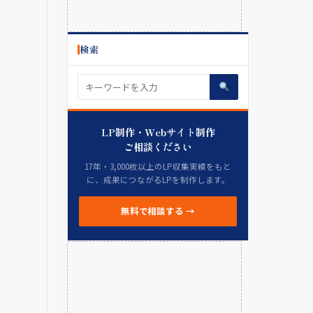
検索
LP制作・Webサイト制作
ご相談ください
17年・3,000枚以上のLP収集実績をもと
に、成果につながるLPを制作します。
無料で相談する →