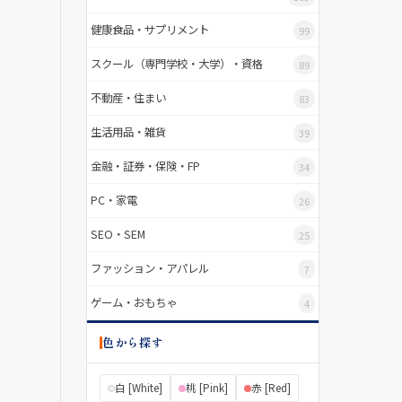
健康食品・サプリメント
99
スクール（専門学校・大学）・資格
89
不動産・住まい
83
生活用品・雑貨
39
金融・証券・保険・FP
34
PC・家電
26
SEO・SEM
25
ファッション・アパレル
7
ゲーム・おもちゃ
4
色から探す
白 [White]
桃 [Pink]
赤 [Red]