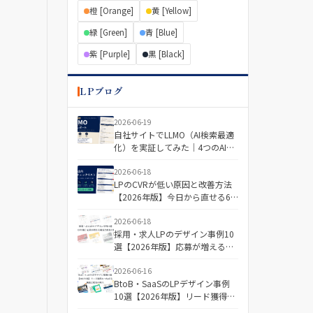
橙 [Orange]
黄 [Yellow]
緑 [Green]
青 [Blue]
紫 [Purple]
黒 [Black]
LPブログ
2026-06-19
自社サイトでLLMO（AI検索最適
化）を実証してみた｜4つのAIで
「引用される記事・されない記
事」を分けた差とは
2026-06-18
LPのCVRが低い原因と改善方法
【2026年版】今日から直せる6
つの視点＋診断チェックリスト
2026-06-18
採用・求人LPのデザイン事例10
選【2026年版】応募が増える構
成と配色の傾向
2026-06-16
BtoB・SaaSのLPデザイン事例
10選【2026年版】リード獲得に
つながる構成と配色の傾向