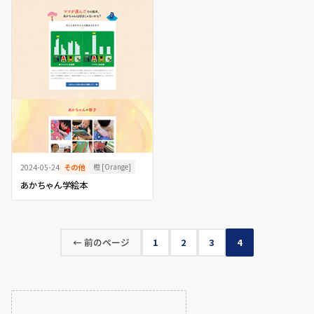
橙 [Orange]
2024-05-24
その他
あかちゃん学絵本
← 前のページ
1
2
3
4