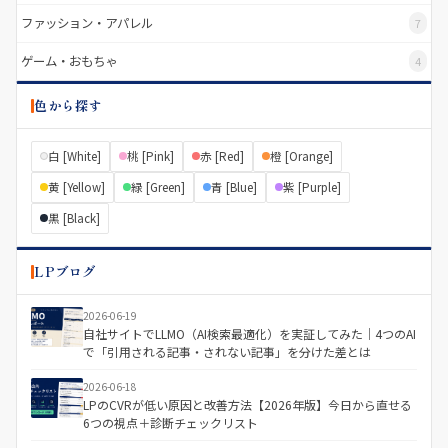
ファッション・アパレル
7
ゲーム・おもちゃ
4
色から探す
白 [White]
桃 [Pink]
赤 [Red]
橙 [Orange]
黄 [Yellow]
緑 [Green]
青 [Blue]
紫 [Purple]
黒 [Black]
LPブログ
2026-06-19
自社サイトでLLMO（AI検索最適化）を実証してみた｜4つのAI
で「引用される記事・されない記事」を分けた差とは
2026-06-18
LPのCVRが低い原因と改善方法【2026年版】今日から直せる
6つの視点＋診断チェックリスト