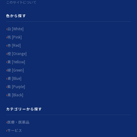
このサイトについて
色から探す
白 [White]
桃 [Pink]
赤 [Red]
橙 [Orange]
黄 [Yellow]
緑 [Green]
青 [Blue]
紫 [Purple]
黒 [Black]
カテゴリーから探す
医療・医薬品
サービス