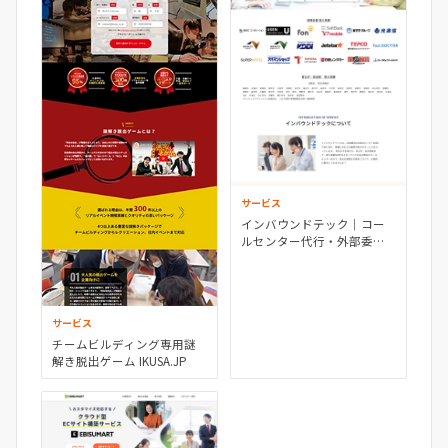
サービス
インバウンドテック｜コー
ルセンター代行・外部委
託・外注
サービス
チームビルディング専用謎
解き脱出ゲーム IKUSA.JP