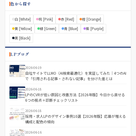
色から探す
白 [White]
桃 [Pink]
赤 [Red]
橙 [Orange]
黄 [Yellow]
緑 [Green]
青 [Blue]
紫 [Purple]
黒 [Black]
LPブログ
2026-06-19
自社サイトでLLMO（AI検索最適化）を実証してみた｜4つのAI
で「引用される記事・されない記事」を分けた差とは
2026-06-18
LPのCVRが低い原因と改善方法【2026年版】今日から直せる
6つの視点＋診断チェックリスト
2026-06-18
採用・求人LPのデザイン事例10選【2026年版】応募が増える
構成と配色の傾向
2026-06-16