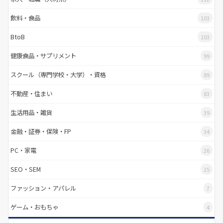
飲料・食品
103
BtoB
103
健康食品・サプリメント
99
スクール（専門学校・大学）・資格
89
不動産・住まい
83
生活用品・雑貨
39
金融・証券・保険・FP
34
PC・家電
26
SEO・SEM
25
ファッション・アパレル
7
ゲーム・おもちゃ
4