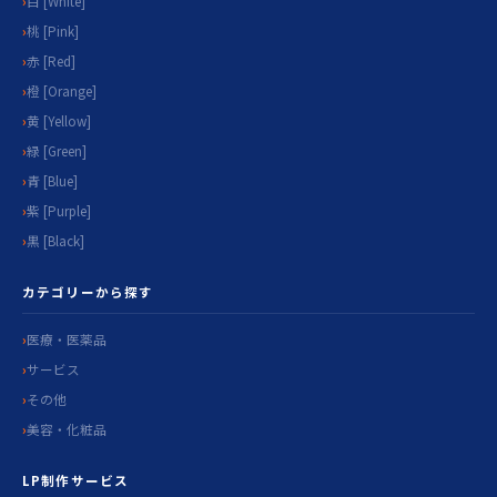
白 [White]
桃 [Pink]
赤 [Red]
橙 [Orange]
黄 [Yellow]
緑 [Green]
青 [Blue]
紫 [Purple]
黒 [Black]
カテゴリーから探す
医療・医薬品
サービス
その他
美容・化粧品
LP制作サービス