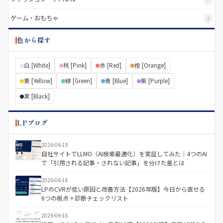
ゲーム・おもちゃ
4
色から探す
白 [White]
桃 [Pink]
赤 [Red]
橙 [Orange]
黄 [Yellow]
緑 [Green]
青 [Blue]
紫 [Purple]
黒 [Black]
LPブログ
2026-06-19
自社サイトでLLMO（AI検索最適化）を実証してみた｜4つのAI
で「引用される記事・されない記事」を分けた差とは
2026-06-18
LPのCVRが低い原因と改善方法【2026年版】今日から直せる
6つの視点＋診断チェックリスト
2026-06-18