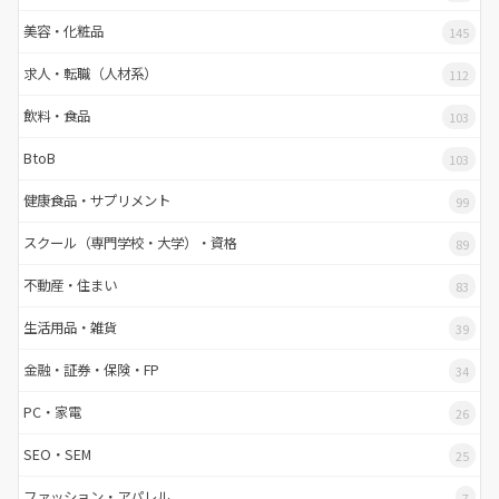
美容・化粧品
145
求人・転職（人材系）
112
飲料・食品
103
BtoB
103
健康食品・サプリメント
99
スクール（専門学校・大学）・資格
89
不動産・住まい
83
生活用品・雑貨
39
金融・証券・保険・FP
34
PC・家電
26
SEO・SEM
25
ファッション・アパレル
7