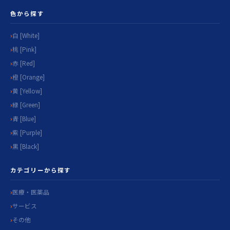
色から探す
白 [White]
桃 [Pink]
赤 [Red]
橙 [Orange]
黄 [Yellow]
緑 [Green]
青 [Blue]
紫 [Purple]
黒 [Black]
カテゴリーから探す
医療・医薬品
サービス
その他