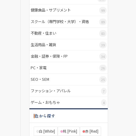
健康食品・サプリメント
99
スクール（専門学校・大学）・資格
89
不動産・住まい
83
生活用品・雑貨
39
金融・証券・保険・FP
34
PC・家電
26
SEO・SEM
25
ファッション・アパレル
7
ゲーム・おもちゃ
4
色から探す
白 [White]
桃 [Pink]
赤 [Red]