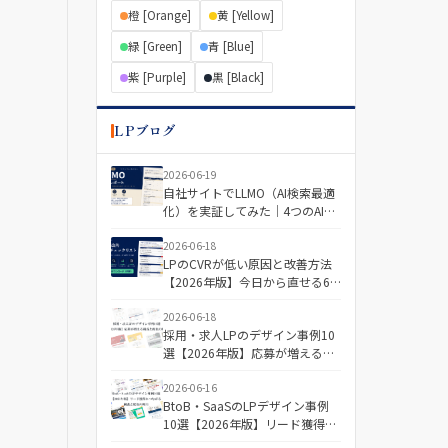
橙 [Orange]
黄 [Yellow]
緑 [Green]
青 [Blue]
紫 [Purple]
黒 [Black]
LPブログ
2026-06-19
自社サイトでLLMO（AI検索最適
化）を実証してみた｜4つのAIで
「引用される記事・されない記
事」を分けた差とは
2026-06-18
LPのCVRが低い原因と改善方法
【2026年版】今日から直せる6
つの視点＋診断チェックリスト
2026-06-18
採用・求人LPのデザイン事例10
選【2026年版】応募が増える構
成と配色の傾向
2026-06-16
BtoB・SaaSのLPデザイン事例
10選【2026年版】リード獲得に
つながる構成と配色の傾向