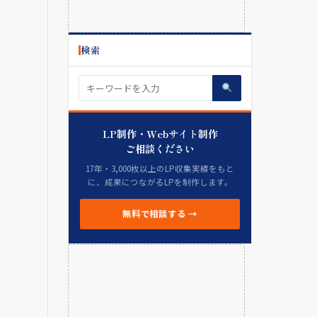
検索
LP制作・Webサイト制作
ご相談ください
17年・3,000枚以上のLP収集実績をもと
に、成果につながるLPを制作します。
無料で相談する →