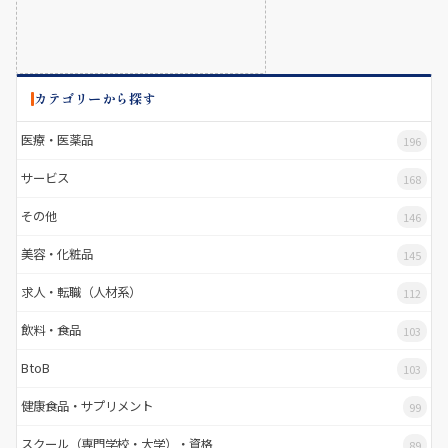
カテゴリーから探す
医療・医薬品
196
サービス
168
その他
146
美容・化粧品
145
求人・転職（人材系）
112
飲料・食品
103
BtoB
103
健康食品・サプリメント
99
スクール（専門学校・大学）・資格
89