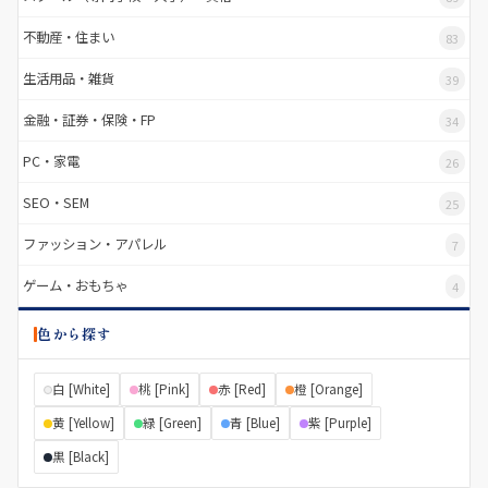
不動産・住まい
83
生活用品・雑貨
39
金融・証券・保険・FP
34
PC・家電
26
SEO・SEM
25
ファッション・アパレル
7
ゲーム・おもちゃ
4
色から探す
白 [White]
桃 [Pink]
赤 [Red]
橙 [Orange]
黄 [Yellow]
緑 [Green]
青 [Blue]
紫 [Purple]
黒 [Black]