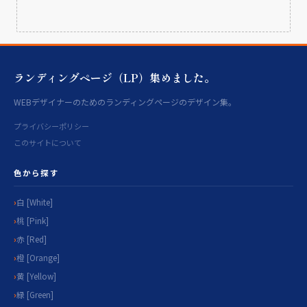
ランディングページ（LP）集めました。
WEBデザイナーのためのランディングページのデザイン集。
プライバシーポリシー
このサイトについて
色から探す
白 [White]
桃 [Pink]
赤 [Red]
橙 [Orange]
黄 [Yellow]
緑 [Green]