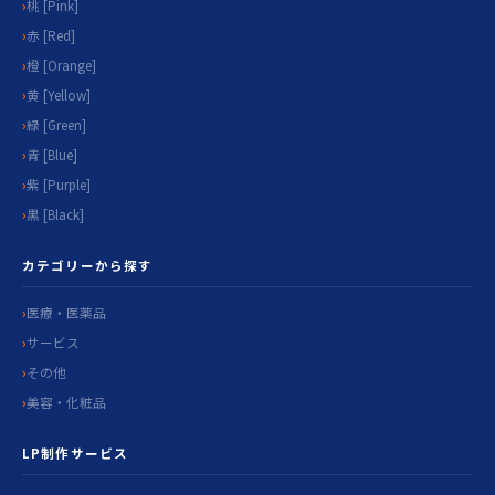
桃 [Pink]
赤 [Red]
橙 [Orange]
黄 [Yellow]
緑 [Green]
青 [Blue]
紫 [Purple]
黒 [Black]
カテゴリーから探す
医療・医薬品
サービス
その他
美容・化粧品
LP制作サービス