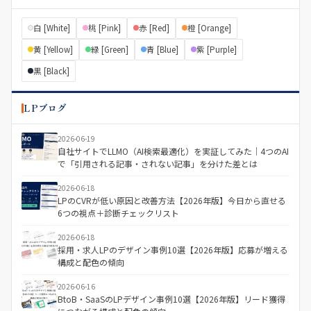
白 [White]
桃 [Pink]
赤 [Red]
橙 [Orange]
黄 [Yellow]
緑 [Green]
青 [Blue]
紫 [Purple]
黒 [Black]
LPブログ
2026-06-19
自社サイトでLLMO（AI検索最適化）を実証してみた｜4つのAI
で「引用される記事・されない記事」を分けた差とは
2026-06-18
LPのCVRが低い原因と改善方法【2026年版】今日から直せる
6つの視点＋診断チェックリスト
2026-06-18
採用・求人LPのデザイン事例10選【2026年版】応募が増える
構成と配色の傾向
2026-06-16
BtoB・SaaSのLPデザイン事例10選【2026年版】リード獲得