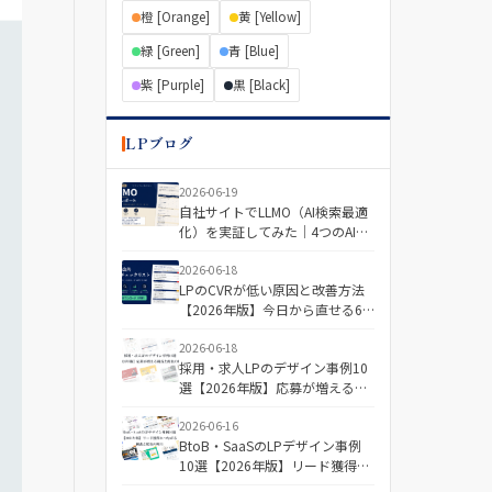
橙 [Orange]
黄 [Yellow]
緑 [Green]
青 [Blue]
紫 [Purple]
黒 [Black]
LPブログ
2026-06-19
自社サイトでLLMO（AI検索最適
化）を実証してみた｜4つのAIで
「引用される記事・されない記
事」を分けた差とは
2026-06-18
LPのCVRが低い原因と改善方法
【2026年版】今日から直せる6
つの視点＋診断チェックリスト
2026-06-18
採用・求人LPのデザイン事例10
選【2026年版】応募が増える構
成と配色の傾向
2026-06-16
BtoB・SaaSのLPデザイン事例
10選【2026年版】リード獲得に
つながる構成と配色の傾向