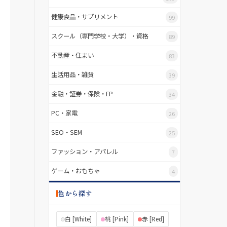
健康食品・サプリメント
99
スクール（専門学校・大学）・資格
89
不動産・住まい
83
生活用品・雑貨
39
金融・証券・保険・FP
34
PC・家電
26
SEO・SEM
25
ファッション・アパレル
7
ゲーム・おもちゃ
4
色から探す
白 [White]
桃 [Pink]
赤 [Red]