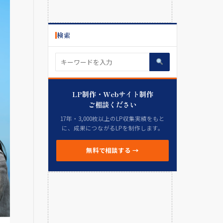
検索
LP制作・Webサイト制作
ご相談ください
17年・3,000枚以上のLP収集実績をもと
に、成果につながるLPを制作します。
無料で相談する →