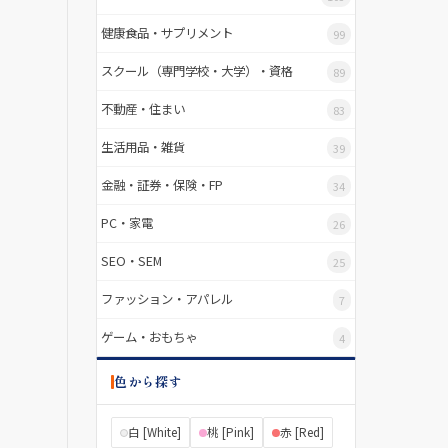
健康食品・サプリメント
99
スクール（専門学校・大学）・資格
89
不動産・住まい
83
生活用品・雑貨
39
金融・証券・保険・FP
34
PC・家電
26
SEO・SEM
25
ファッション・アパレル
7
ゲーム・おもちゃ
4
色から探す
白 [White]
桃 [Pink]
赤 [Red]