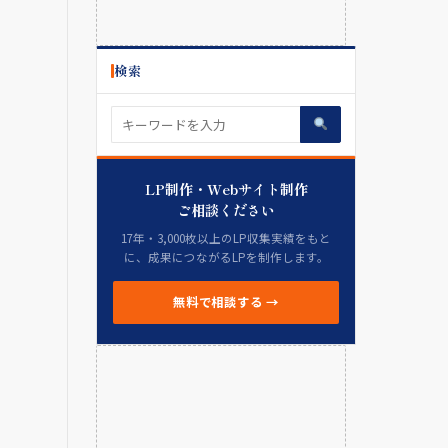
検索
LP制作・Webサイト制作
ご相談ください
17年・3,000枚以上のLP収集実績をもと
に、成果につながるLPを制作します。
無料で相談する →