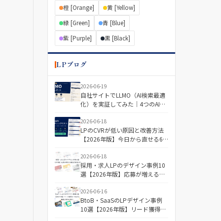
橙 [Orange]
黄 [Yellow]
緑 [Green]
青 [Blue]
紫 [Purple]
黒 [Black]
LPブログ
2026-06-19
自社サイトでLLMO（AI検索最適
化）を実証してみた｜4つのAIで
「引用される記事・されない記
事」を分けた差とは
2026-06-18
LPのCVRが低い原因と改善方法
【2026年版】今日から直せる6
つの視点＋診断チェックリスト
2026-06-18
採用・求人LPのデザイン事例10
選【2026年版】応募が増える構
成と配色の傾向
2026-06-16
BtoB・SaaSのLPデザイン事例
10選【2026年版】リード獲得に
つながる構成と配色の傾向