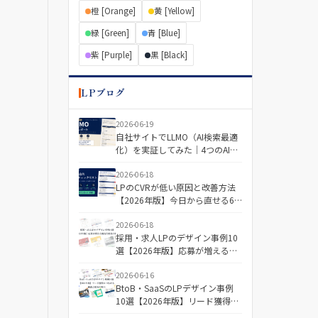
橙 [Orange]
黄 [Yellow]
緑 [Green]
青 [Blue]
紫 [Purple]
黒 [Black]
LPブログ
2026-06-19
自社サイトでLLMO（AI検索最適
化）を実証してみた｜4つのAIで
「引用される記事・されない記
事」を分けた差とは
2026-06-18
LPのCVRが低い原因と改善方法
【2026年版】今日から直せる6
つの視点＋診断チェックリスト
2026-06-18
採用・求人LPのデザイン事例10
選【2026年版】応募が増える構
成と配色の傾向
2026-06-16
BtoB・SaaSのLPデザイン事例
10選【2026年版】リード獲得に
つながる構成と配色の傾向