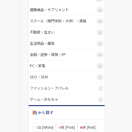
健康食品・サプリメント
99
スクール（専門学校・大学）・資格
89
不動産・住まい
83
生活用品・雑貨
39
金融・証券・保険・FP
34
PC・家電
26
SEO・SEM
25
ファッション・アパレル
7
ゲーム・おもちゃ
4
色から探す
白 [White]
桃 [Pink]
赤 [Red]