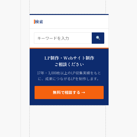
検索
LP制作・Webサイト制作
ご相談ください
17年・3,000枚以上のLP収集実績をもと
に、成果につながるLPを制作します。
無料で相談する →