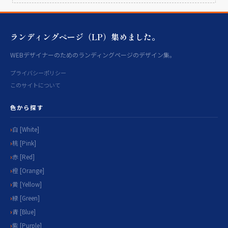
ランディングページ（LP）集めました。
WEBデザイナーのためのランディングページのデザイン集。
プライバシーポリシー
このサイトについて
色から探す
白 [White]
桃 [Pink]
赤 [Red]
橙 [Orange]
黄 [Yellow]
緑 [Green]
青 [Blue]
紫 [Purple]