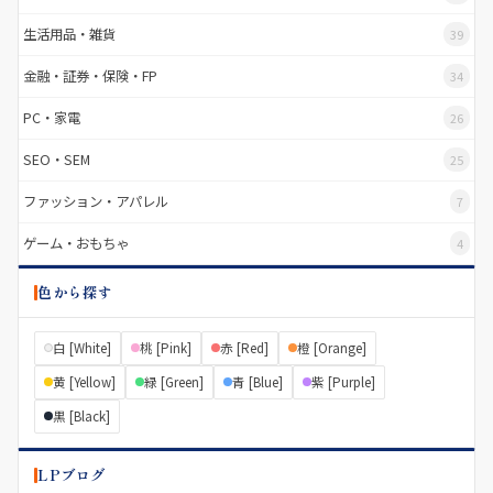
生活用品・雑貨
39
金融・証券・保険・FP
34
PC・家電
26
SEO・SEM
25
ファッション・アパレル
7
ゲーム・おもちゃ
4
色から探す
白 [White]
桃 [Pink]
赤 [Red]
橙 [Orange]
黄 [Yellow]
緑 [Green]
青 [Blue]
紫 [Purple]
黒 [Black]
LPブログ