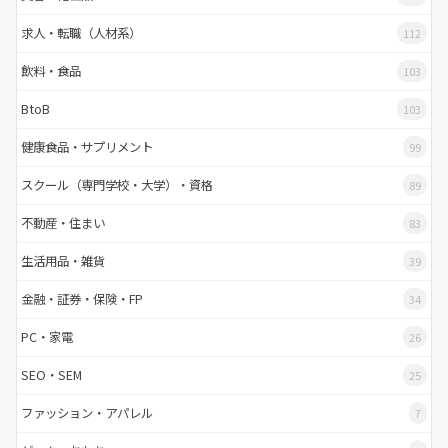
求人・転職（人材系）
112
飲料・食品
103
BtoB
103
健康食品・サプリメント
99
スクール（専門学校・大学）・資格
89
不動産・住まい
83
生活用品・雑貨
39
金融・証券・保険・FP
34
PC・家電
26
SEO・SEM
25
ファッション・アパレル
7