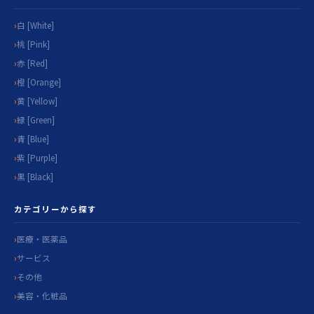
白 [White]
桃 [Pink]
赤 [Red]
橙 [Orange]
黄 [Yellow]
緑 [Green]
青 [Blue]
紫 [Purple]
黒 [Black]
カテゴリーから探す
医療・医薬品
サービス
その他
美容・化粧品