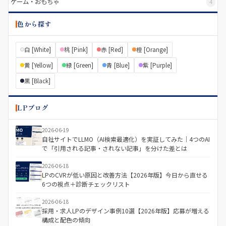
ゲーム・おもちゃ
4
色から探す
白 [White]
桃 [Pink]
赤 [Red]
橙 [Orange]
黄 [Yellow]
緑 [Green]
青 [Blue]
紫 [Purple]
黒 [Black]
LPブログ
2026-06-19
自社サイトでLLMO（AI検索最適化）を実証してみた｜4つのAI
で「引用される記事・されない記事」を分けた差とは
2026-06-18
LPのCVRが低い原因と改善方法【2026年版】今日から直せる
6つの視点＋診断チェックリスト
2026-06-18
採用・求人LPのデザイン事例10選【2026年版】応募が増える
構成と配色の傾向