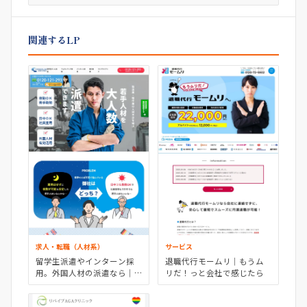
関連するLP
サービス
求人・転職（人材系）
退職代行モームリ｜もうム
留学生派遣やインターン採
リだ！っと会社で感じたら
用。外国人材の派遣なら｜
キャリアリンクファクトリ
ー