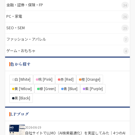
金融・証券・保険・FP
34
PC・家電
26
SEO・SEM
25
ファッション・アパレル
7
ゲーム・おもちゃ
4
色から探す
白 [White]
桃 [Pink]
赤 [Red]
橙 [Orange]
黄 [Yellow]
緑 [Green]
青 [Blue]
紫 [Purple]
黒 [Black]
LPブログ
2026-06-19
自社サイトでLLMO（AI検索最適化）を実証してみた｜4つのAI