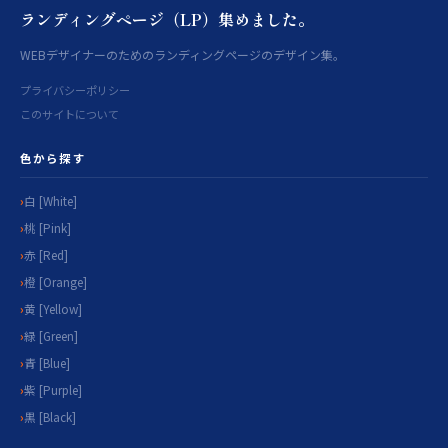
ランディングページ（LP）集めました。
WEBデザイナーのためのランディングページのデザイン集。
プライバシーポリシー
このサイトについて
色から探す
白 [White]
桃 [Pink]
赤 [Red]
橙 [Orange]
黄 [Yellow]
緑 [Green]
青 [Blue]
紫 [Purple]
黒 [Black]