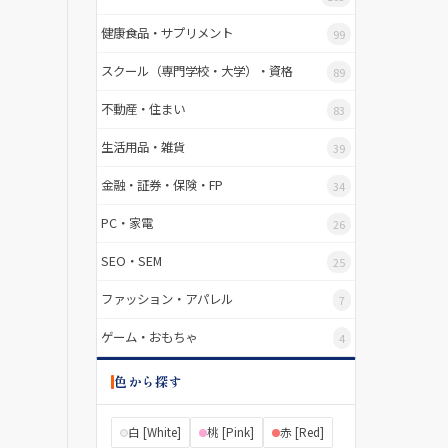
健康食品・サプリメント
99
スクール（専門学校・大学）・資格
89
不動産・住まい
83
生活用品・雑貨
39
金融・証券・保険・FP
34
PC・家電
26
SEO・SEM
25
ファッション・アパレル
7
ゲーム・おもちゃ
4
色から探す
白 [White]
桃 [Pink]
赤 [Red]