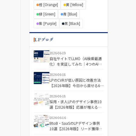
橙 [Orange]
黄 [Yellow]
緑 [Green]
青 [Blue]
紫 [Purple]
黒 [Black]
LPブログ
2026-06-19
自社サイトでLLMO（AI検索最適
化）を実証してみた｜4つのAIで
「引用される記事・されない記
事」を分けた差とは
2026-06-18
LPのCVRが低い原因と改善方法
【2026年版】今日から直せる6
つの視点＋診断チェックリスト
2026-06-18
採用・求人LPのデザイン事例10
選【2026年版】応募が増える構
成と配色の傾向
2026-06-16
BtoB・SaaSのLPデザイン事例
10選【2026年版】リード獲得に
つながる構成と配色の傾向