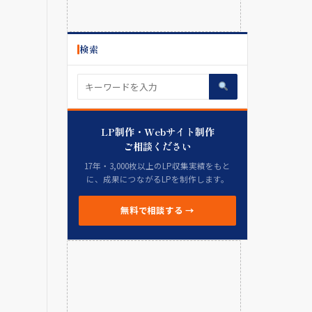
検索
LP制作・Webサイト制作
ご相談ください
17年・3,000枚以上のLP収集実績をもと
に、成果につながるLPを制作します。
無料で相談する →