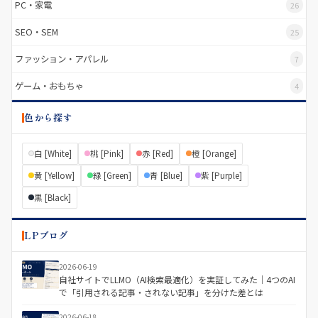
PC・家電
26
SEO・SEM
25
ファッション・アパレル
7
ゲーム・おもちゃ
4
色から探す
白 [White]
桃 [Pink]
赤 [Red]
橙 [Orange]
黄 [Yellow]
緑 [Green]
青 [Blue]
紫 [Purple]
黒 [Black]
LPブログ
2026-06-19
自社サイトでLLMO（AI検索最適化）を実証してみた｜4つのAI
で「引用される記事・されない記事」を分けた差とは
2026-06-18