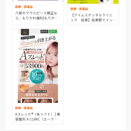
医療・医薬品
医療・医薬品
八尾のマウスピース矯正な
【アイムスデンタルクリニ
ら、もりかわ歯科|もりかわ
ック 目黒】目黒駅でイン
式マウスピース矯正
ビザライン矯正なら
医療・医薬品
Aスレッド®︎（糸リフト） | 美
容整形 A CLINIC（エークリ
ニック）の小顔術