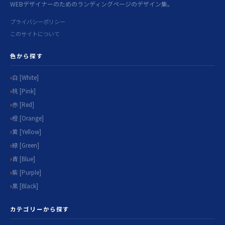
WEBデザイナーのためのランディングページのデザイン集。
プライバシーポリシー
このサイトについて
色から探す
白 [White]
桃 [Pink]
赤 [Red]
橙 [Orange]
黄 [Yellow]
緑 [Green]
青 [Blue]
紫 [Purple]
黒 [Black]
カテゴリーから探す