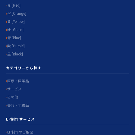
赤 [Red]
橙 [Orange]
黄 [Yellow]
緑 [Green]
青 [Blue]
紫 [Purple]
黒 [Black]
カテゴリーから探す
医療・医薬品
サービス
その他
美容・化粧品
LP制作サービス
LP制作のご相談