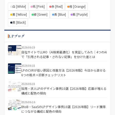
白 [White]
桃 [Pink]
赤 [Red]
橙 [Orange]
黄 [Yellow]
緑 [Green]
青 [Blue]
紫 [Purple]
黒 [Black]
LPブログ
2026-06-19
自社サイトでLLMO（AI検索最適化）を実証してみた｜4つのAI
で「引用される記事・されない記事」を分けた差とは
2026-06-18
LPのCVRが低い原因と改善方法【2026年版】今日から直せる
6つの視点＋診断チェックリスト
2026-06-18
採用・求人LPのデザイン事例10選【2026年版】応募が増える
構成と配色の傾向
2026-06-16
BtoB・SaaSのLPデザイン事例10選【2026年版】リード獲得
につながる構成と配色の傾向