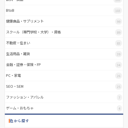
BtoB
103
健康食品・サプリメント
99
スクール（専門学校・大学）・資格
89
不動産・住まい
83
生活用品・雑貨
39
金融・証券・保険・FP
34
PC・家電
26
SEO・SEM
25
ファッション・アパレル
7
ゲーム・おもちゃ
4
色から探す