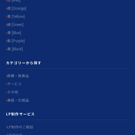
橙 [Orange]
黄 [Yellow]
緑 [Green]
青 [Blue]
紫 [Purple]
黒 [Black]
カテゴリーから探す
医療・医薬品
サービス
その他
美容・化粧品
LP制作サービス
LP制作のご相談
LPブログ