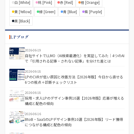
白 [White]
桃 [Pink]
赤 [Red]
橙 [Orange]
黄 [Yellow]
緑 [Green]
青 [Blue]
紫 [Purple]
黒 [Black]
LPブログ
2026-06-19
自社サイトでLLMO（AI検索最適化）を実証してみた｜4つのAI
で「引用される記事・されない記事」を分けた差とは
2026-06-18
LPのCVRが低い原因と改善方法【2026年版】今日から直せる
6つの視点＋診断チェックリスト
2026-06-18
採用・求人LPのデザイン事例10選【2026年版】応募が増える
構成と配色の傾向
2026-06-16
BtoB・SaaSのLPデザイン事例10選【2026年版】リード獲得
につながる構成と配色の傾向