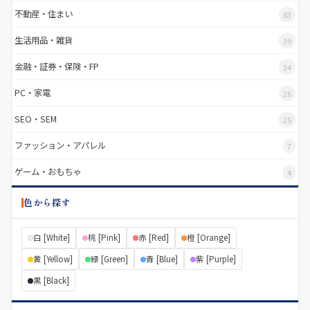
不動産・住まい
83
生活用品・雑貨
39
金融・証券・保険・FP
34
PC・家電
26
SEO・SEM
25
ファッション・アパレル
7
ゲーム・おもちゃ
4
色から探す
白 [White]
桃 [Pink]
赤 [Red]
橙 [Orange]
黄 [Yellow]
緑 [Green]
青 [Blue]
紫 [Purple]
黒 [Black]