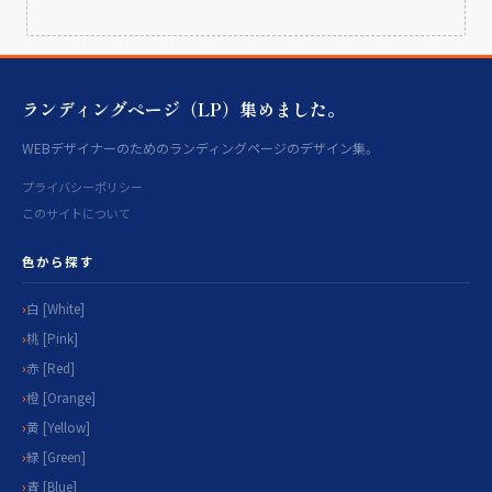
ランディングページ（LP）集めました。
WEBデザイナーのためのランディングページのデザイン集。
プライバシーポリシー
このサイトについて
色から探す
白 [White]
桃 [Pink]
赤 [Red]
橙 [Orange]
黄 [Yellow]
緑 [Green]
青 [Blue]