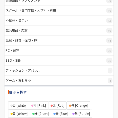
健康食品・サプリメント
99
スクール（専門学校・大学）・資格
89
不動産・住まい
83
生活用品・雑貨
39
金融・証券・保険・FP
34
PC・家電
26
SEO・SEM
25
ファッション・アパレル
7
ゲーム・おもちゃ
4
色から探す
白 [White]
桃 [Pink]
赤 [Red]
橙 [Orange]
黄 [Yellow]
緑 [Green]
青 [Blue]
紫 [Purple]