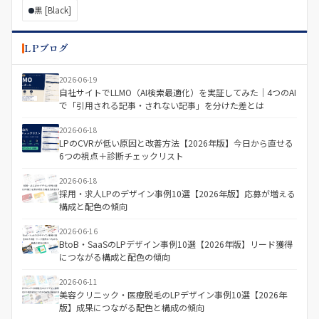
黒 [Black]
LPブログ
2026-06-19
自社サイトでLLMO（AI検索最適化）を実証してみた｜4つのAI
で「引用される記事・されない記事」を分けた差とは
2026-06-18
LPのCVRが低い原因と改善方法【2026年版】今日から直せる
6つの視点＋診断チェックリスト
2026-06-18
採用・求人LPのデザイン事例10選【2026年版】応募が増える
構成と配色の傾向
2026-06-16
BtoB・SaaSのLPデザイン事例10選【2026年版】リード獲得
につながる構成と配色の傾向
2026-06-11
美容クリニック・医療脱毛のLPデザイン事例10選【2026年
版】成果につながる配色と構成の傾向