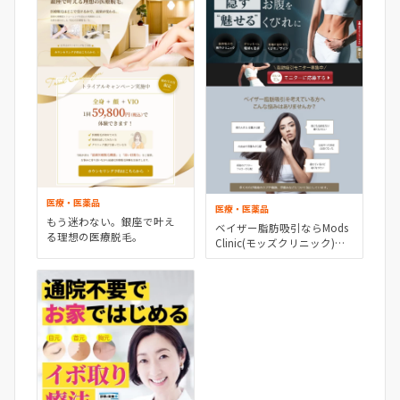
医療・医薬品
医療・医薬品
もう迷わない。銀座で叶え
ベイザー脂肪吸引ならMods
る理想の医療脱毛。
Clinic(モッズクリニック)東
京・銀座／大阪・梅田／愛
知・名古屋