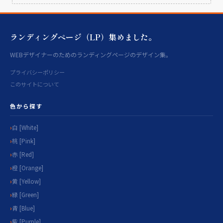
ランディングページ（LP）集めました。
WEBデザイナーのためのランディングページのデザイン集。
プライバシーポリシー
このサイトについて
色から探す
白 [White]
桃 [Pink]
赤 [Red]
橙 [Orange]
黄 [Yellow]
緑 [Green]
青 [Blue]
紫 [Purple]