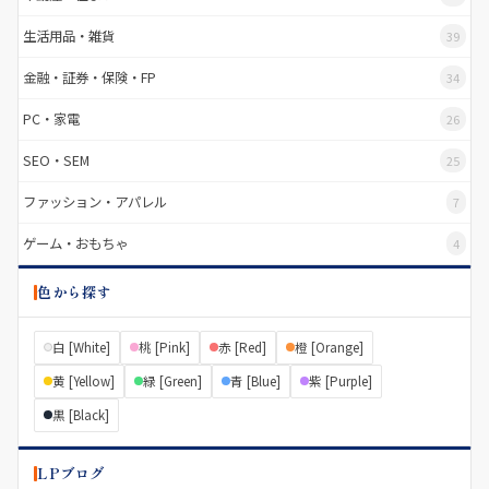
生活用品・雑貨
39
金融・証券・保険・FP
34
PC・家電
26
SEO・SEM
25
ファッション・アパレル
7
ゲーム・おもちゃ
4
色から探す
白 [White]
桃 [Pink]
赤 [Red]
橙 [Orange]
黄 [Yellow]
緑 [Green]
青 [Blue]
紫 [Purple]
黒 [Black]
LPブログ