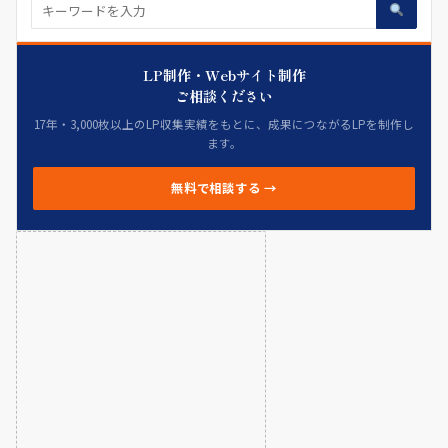
LP制作・Webサイト制作
ご相談ください
17年・3,000枚以上のLP収集実績をもとに、成果につながるLPを制作し
ます。
無料で相談する →