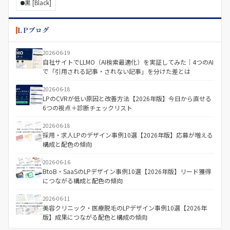
黒 [Black]
LPブログ
2026-06-19
自社サイトでLLMO（AI検索最適化）を実証してみた｜4つのAI
で「引用される記事・されない記事」を分けた差とは
2026-06-18
LPのCVRが低い原因と改善方法【2026年版】今日から直せる
6つの視点＋診断チェックリスト
2026-06-18
採用・求人LPのデザイン事例10選【2026年版】応募が増える
構成と配色の傾向
2026-06-16
BtoB・SaaSのLPデザイン事例10選【2026年版】リード獲得
につながる構成と配色の傾向
2026-06-11
美容クリニック・医療脱毛のLPデザイン事例10選【2026年
版】成果につながる配色と構成の傾向