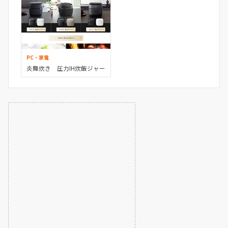
PC・家電
炎舞炊き 圧力IH炊飯ジャー