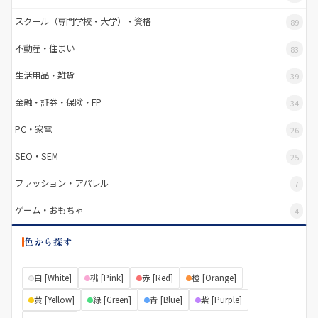
スクール（専門学校・大学）・資格
89
不動産・住まい
83
生活用品・雑貨
39
金融・証券・保険・FP
34
PC・家電
26
SEO・SEM
25
ファッション・アパレル
7
ゲーム・おもちゃ
4
色から探す
白 [White]
桃 [Pink]
赤 [Red]
橙 [Orange]
黄 [Yellow]
緑 [Green]
青 [Blue]
紫 [Purple]