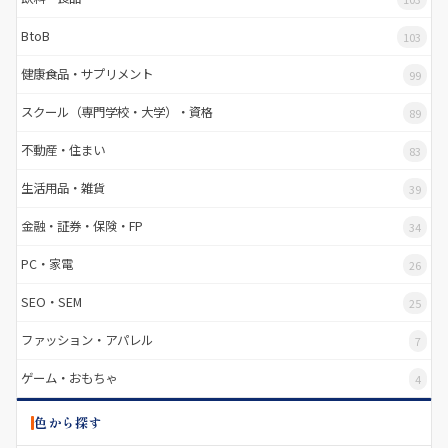
BtoB
103
健康食品・サプリメント
99
スクール（専門学校・大学）・資格
89
不動産・住まい
83
生活用品・雑貨
39
金融・証券・保険・FP
34
PC・家電
26
SEO・SEM
25
ファッション・アパレル
7
ゲーム・おもちゃ
4
色から探す