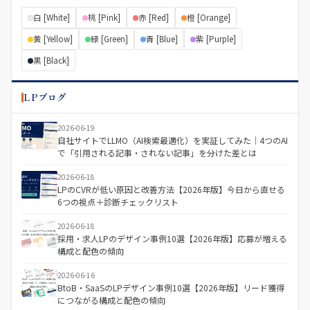
白 [White]
桃 [Pink]
赤 [Red]
橙 [Orange]
黄 [Yellow]
緑 [Green]
青 [Blue]
紫 [Purple]
黒 [Black]
LPブログ
2026-06-19
自社サイトでLLMO（AI検索最適化）を実証してみた｜4つのAI
で「引用される記事・されない記事」を分けた差とは
2026-06-18
LPのCVRが低い原因と改善方法【2026年版】今日から直せる
6つの視点＋診断チェックリスト
2026-06-18
採用・求人LPのデザイン事例10選【2026年版】応募が増える
構成と配色の傾向
2026-06-16
BtoB・SaaSのLPデザイン事例10選【2026年版】リード獲得
につながる構成と配色の傾向