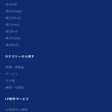
赤 [Red]
橙 [Orange]
黄 [Yellow]
緑 [Green]
青 [Blue]
紫 [Purple]
黒 [Black]
カテゴリーから探す
医療・医薬品
サービス
その他
美容・化粧品
LP制作サービス
LP制作のご相談