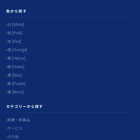
色から探す
白 [White]
桃 [Pink]
赤 [Red]
橙 [Orange]
黄 [Yellow]
緑 [Green]
青 [Blue]
紫 [Purple]
黒 [Black]
カテゴリーから探す
医療・医薬品
サービス
その他