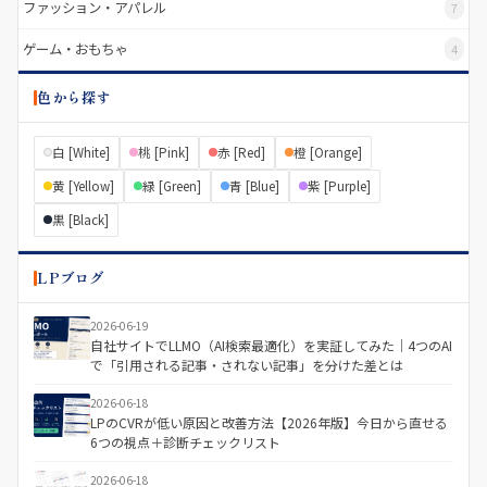
ファッション・アパレル
7
ゲーム・おもちゃ
4
色から探す
白 [White]
桃 [Pink]
赤 [Red]
橙 [Orange]
黄 [Yellow]
緑 [Green]
青 [Blue]
紫 [Purple]
黒 [Black]
LPブログ
2026-06-19
自社サイトでLLMO（AI検索最適化）を実証してみた｜4つのAI
で「引用される記事・されない記事」を分けた差とは
2026-06-18
LPのCVRが低い原因と改善方法【2026年版】今日から直せる
6つの視点＋診断チェックリスト
2026-06-18