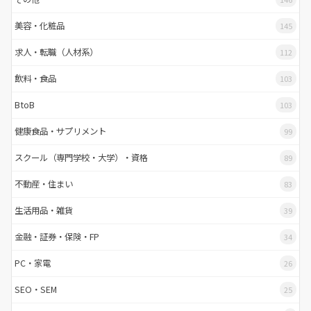
美容・化粧品
145
求人・転職（人材系）
112
飲料・食品
103
BtoB
103
健康食品・サプリメント
99
スクール（専門学校・大学）・資格
89
不動産・住まい
83
生活用品・雑貨
39
金融・証券・保険・FP
34
PC・家電
26
SEO・SEM
25