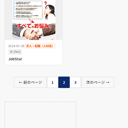
2024-05-28
求人・転職（人材系）
赤 [Red]
JobSta!
← 前のページ
1
2
3
次のページ →