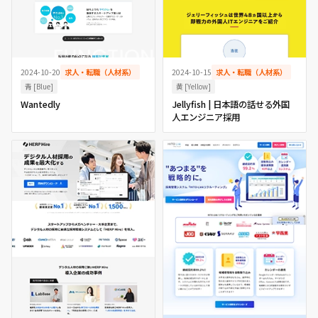
2024-10-20
求人・転職（人材系）
2024-10-15
求人・転職（人材系）
青 [Blue]
黄 [Yellow]
Wantedly
Jellyfish | 日本語の話せる外国
人エンジニア採用