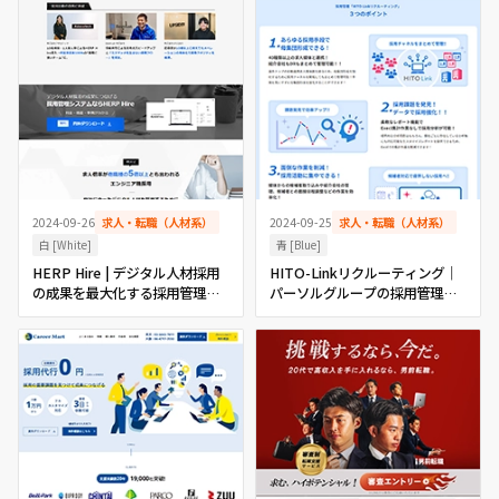
2024-09-26
求人・転職（人材系）
2024-09-25
求人・転職（人材系）
白 [White]
青 [Blue]
HERP Hire | デジタル人材採用
HITO-Linkリクルーティング│
の成果を最大化する採用管理シ
パーソルグループの採用管理シ
ステム
ステム