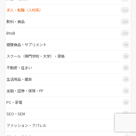
求人・転職（人材系）
112
飲料・食品
103
BtoB
103
健康食品・サプリメント
99
スクール（専門学校・大学）・資格
89
不動産・住まい
83
生活用品・雑貨
39
金融・証券・保険・FP
34
PC・家電
26
SEO・SEM
25
ファッション・アパレル
7