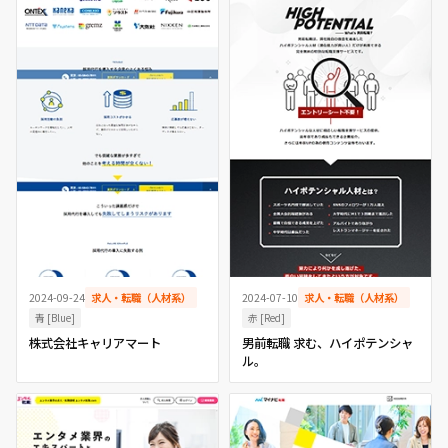
2024-09-24
求人・転職（人材系）
2024-07-10
求人・転職（人材系）
青 [Blue]
赤 [Red]
株式会社キャリアマート
男前転職 求む、ハイポテンシャ
ル。