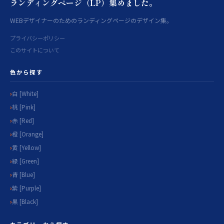
ランディングページ（LP）集めました。
WEBデザイナーのためのランディングページのデザイン集。
プライバシーポリシー
このサイトについて
色から探す
白 [White]
桃 [Pink]
赤 [Red]
橙 [Orange]
黄 [Yellow]
緑 [Green]
青 [Blue]
紫 [Purple]
黒 [Black]