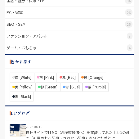
金融・証券・保険・FP
34
PC・家電
26
SEO・SEM
25
ファッション・アパレル
7
ゲーム・おもちゃ
4
色から探す
白 [White]
桃 [Pink]
赤 [Red]
橙 [Orange]
黄 [Yellow]
緑 [Green]
青 [Blue]
紫 [Purple]
黒 [Black]
LPブログ
2026-06-19
自社サイトでLLMO（AI検索最適化）を実証してみた｜4つのAI
で「引用される記事・されない記事」を分けた差とは