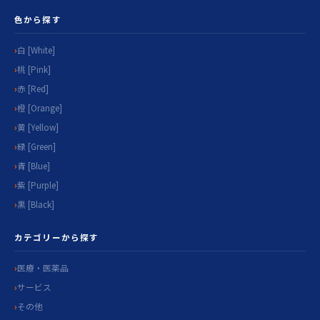
色から探す
白 [White]
桃 [Pink]
赤 [Red]
橙 [Orange]
黄 [Yellow]
緑 [Green]
青 [Blue]
紫 [Purple]
黒 [Black]
カテゴリーから探す
医療・医薬品
サービス
その他