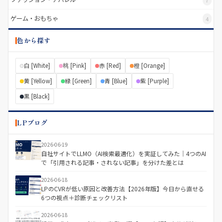
ゲーム・おもちゃ
4
色から探す
白 [White]
桃 [Pink]
赤 [Red]
橙 [Orange]
黄 [Yellow]
緑 [Green]
青 [Blue]
紫 [Purple]
黒 [Black]
LPブログ
2026-06-19
自社サイトでLLMO（AI検索最適化）を実証してみた｜4つのAI
で「引用される記事・されない記事」を分けた差とは
2026-06-18
LPのCVRが低い原因と改善方法【2026年版】今日から直せる
6つの視点＋診断チェックリスト
2026-06-18