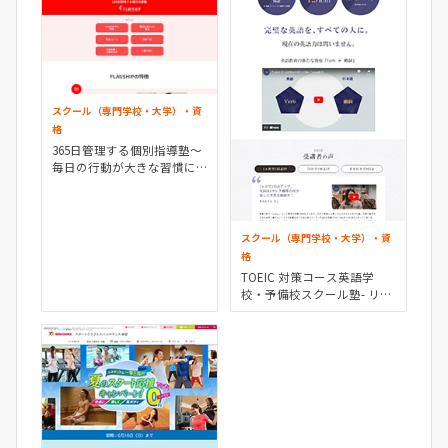
スクール（専門学校・大学）・資
格
365日管理する個別指導塾〜
毎日の行動が大きな習慣に
変わる〜 | FLAGSHIP
スクール（専門学校・大学）・資
格
TOEIC 対策コース英語学
校・予備校スクール塾- リバ
ティ