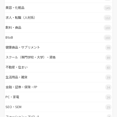
美容・化粧品
145
求人・転職（人材系）
112
飲料・食品
103
BtoB
103
健康食品・サプリメント
99
スクール（専門学校・大学）・資格
89
不動産・住まい
83
生活用品・雑貨
39
金融・証券・保険・FP
34
PC・家電
26
SEO・SEM
25
ファッション・アパレル
7